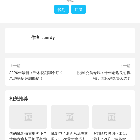
悦刻
铂岚
作者：
andy
上一篇
下一篇
2026年最新：千木悦刻哪个好？
悦刻 会员专属：十年老炮良心揭
老炮深度评测揭秘！
秘，国标好味怎么选？
相关推荐
你的悦刻抽着烟雾小？
悦刻电子烟直营店在哪
悦刻经典烤烟不出烟/
十年老店长手把手教你
里？2026最新查找方
没味？这几个自救秘