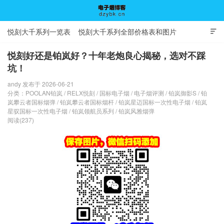
悦刻大千系列一览表
悦刻大千系列全部价格表和图片

悦刻好还是铂岚好？十年老炮良心揭秘，选对不踩
坑！
电子烟博客
andy 发布于 2026-06-21
分类：
POOLAN铂岚
/
RELX悦刻
/
国标电子烟
/
电子烟评测
/
铂岚御影S
/
铂
岚攀云者国标烟弹
/
铂岚攀云者国标烟杆
/
铂岚星迈国标一次性电子烟
/
铂岚
星驭国标一次性电子烟
/
铂岚领航员系列
/
铂岚风雅烟弹
阅读(237)