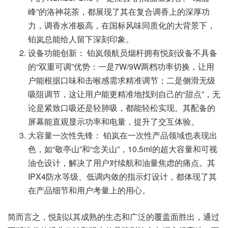
峰”的洛神花茶，都展现了其在复合调香上的深厚功
力，调香水准极高，在国标风味同质化的大背景下，
铂岚总能给人留下深刻印象。
设备功能创新： 铂岚领航员烟杆拥有悦刻设备不具备
的“双重可调”优势：一是7W/9W两档功率切换，让用
户能根据口味和击喉感需求精准调节；二是侧滑无级
吸阻调节，这让用户能更精准地找到自己的“甜点”，无
论是紧致口吸还是轻肺吸，都能轻松实现。其配备的
屏幕能直观显示功率和电量，提升了交互体验。
大容量一次性先锋： 铂岚在一次性产品领域也表现出
色，如“敬亭山”和“念关山”，10.5ml的超大容量和可视
油仓设计，解决了用户对续航和油量焦虑的痛点。其
IPX4防水等级、低调内敛的指示灯设计，都体现了其
在产品细节和用户考量上的用心。
简而言之，悦刻以其成熟的生态和广泛的覆盖面胜出，通过