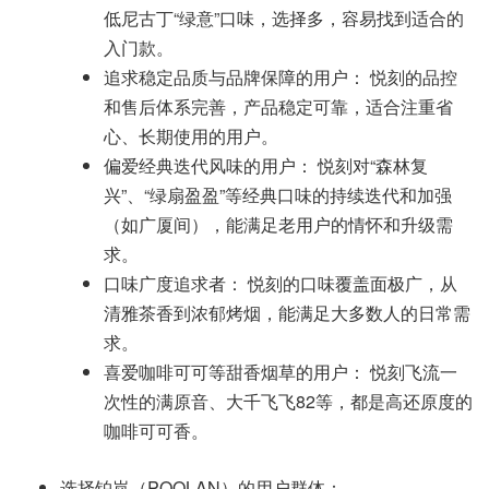
低尼古丁“绿意”口味，选择多，容易找到适合的
入门款。
追求稳定品质与品牌保障的用户： 悦刻的品控
和售后体系完善，产品稳定可靠，适合注重省
心、长期使用的用户。
偏爱经典迭代风味的用户： 悦刻对“森林复
兴”、“绿扇盈盈”等经典口味的持续迭代和加强
（如广厦间），能满足老用户的情怀和升级需
求。
口味广度追求者： 悦刻的口味覆盖面极广，从
清雅茶香到浓郁烤烟，能满足大多数人的日常需
求。
喜爱咖啡可可等甜香烟草的用户： 悦刻飞流一
次性的满原音、大千飞飞82等，都是高还原度的
咖啡可可香。
选择铂岚（POOLAN）的用户群体：