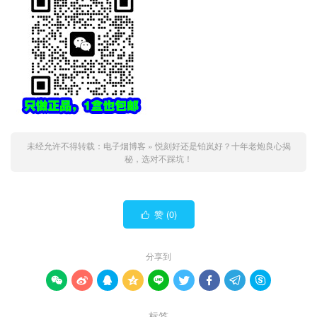
未经允许不得转载：
电子烟博客
»
悦刻好还是铂岚好？十年老炮良心揭
秘，选对不踩坑！
赞 (
0
)

分享到









标签