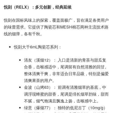
悦刻（RELX）：多元创新，经典延续
悦刻在国标风味上的探索，覆盖面极广，旨在满足各类用户
的味蕾需求。它提供了陶瓷芯和MESH棉芯两种主流技术路
线的烟弹，各有千秋。
悦刻大千6mL陶瓷芯系列：
清友（溪烟12）： 入口是清新的青茶与甜瓜复
合香，击喉感适中，尾调留有自然清雅的回甘。
整体清爽干爽，非常适合日常品吸，特别是偏爱
清爽果茶的用户。
金波（山烤63）： 前调有清雅烟草的基底，中
调浮现蜂蜜的甜香，尾调是绵长烟草韵味，甜而
不腻，烟气饱满且飘逸上扬，击喉感中上。
绿意（爆烟77）： 独特的低尼古丁（10mg/g）