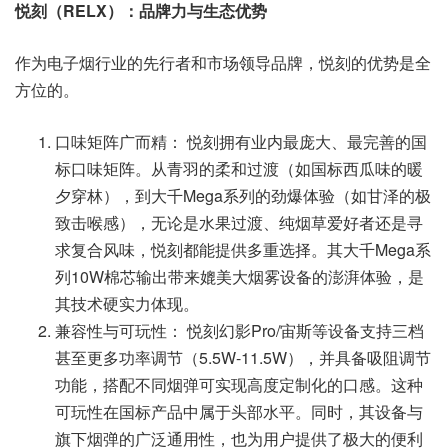
悦刻（RELX）：品牌力与生态优势
作为电子烟行业的先行者和市场领导品牌，悦刻的优势是全
方位的。
口味矩阵广而精： 悦刻拥有业内最庞大、最完善的国
标口味矩阵。从青羽的柔和过渡（如国标西瓜味的暖
夕穿林），到大千Mega系列的劲爆体验（如甘泽的极
致击喉感），无论是水果过渡、纯烟草爱好者还是寻
求复合风味，悦刻都能提供多重选择。其大千Mega系
列10W棉芯输出带来媲美大烟雾设备的澎湃体验，是
其技术硬实力体现。
兼容性与可玩性： 悦刻幻影Pro/宙斯等设备支持三档
甚至更多功率调节（5.5W-11.5W），并具备吸阻调节
功能，搭配不同烟弹可实现高度定制化的口感。这种
可玩性在国标产品中属于头部水平。同时，其设备与
旗下烟弹的广泛通用性，也为用户提供了极大的便利