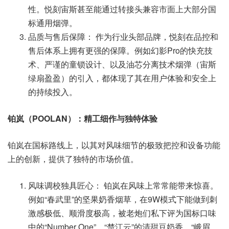
性。悦刻宙斯甚至能通过转接头兼容市面上大部分国
标通用烟弹。
品质与售后保障： 作为行业头部品牌，悦刻在品控和
售后体系上拥有更强的保障。例如幻影Pro的快充技
术、严谨的童锁设计、以及油芯分离技术烟弹（宙斯
绿扇盈盈）的引入，都体现了其在用户体验和安全上
的持续投入。
铂岚（POOLAN）：精工细作与独特体验
铂岚在国标路线上，以其对风味细节的极致把控和设备功能
上的创新，提供了独特的市场价值。
风味调校独具匠心： 铂岚在风味上常常能带来惊喜。
例如“春武里”的坚果奶香烟草，在9W模式下能做到刺
激感极低、顺滑度极高，被老炮们私下评为国标口味
中的“Number One”。“楚江云”的清甜豆奶香、“峨眉