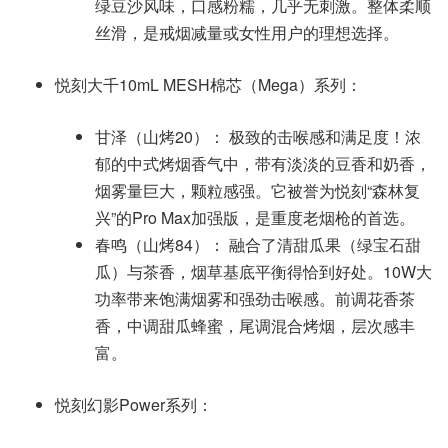
绿豆沙风味，口感粉糯，几乎无刺激。整体柔顺
丝滑，是戒烟减量或女性用户的理想选择。
悦刻大千10mL MESH棉芯（Mega）系列：
甘泽（山烤20）： 极致的击喉感和满足度！浓
郁的中式烤烟香气中，带有淡淡的豆香和奶香，
烟雾量巨大，颗粒感强。它被誉为悦刻“森林复
兴”的Pro Max加强版，是重度老烟枪的首选。
春鸣（山烤84）： 融合了清甜瓜果（绿宝石甜
瓜）与茶香，烟草基底平衡得恰到好处。10W大
功率带来饱满烟雾和强劲击喉感。前调花香茶
香，中调甜瓜蜂蜜，尾调混合烤烟，层次感丰
富。
悦刻幻影Power系列：