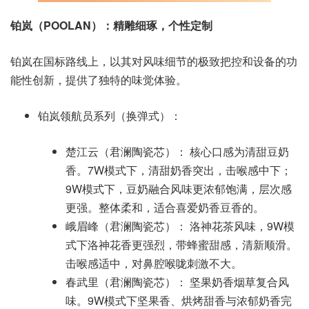
铂岚（POOLAN）：精雕细琢，个性定制
铂岚在国标路线上，以其对风味细节的极致把控和设备的功
能性创新，提供了独特的味觉体验。
铂岚领航员系列（换弹式）：
楚江云（君澜陶瓷芯）： 核心口感为清甜豆奶
香。7W模式下，清甜奶香突出，击喉感中下；
9W模式下，豆奶融合风味更浓郁饱满，层次感
更强。整体柔和，适合喜爱奶香豆香的。
峨眉峰（君澜陶瓷芯）： 洛神花茶风味，9W模
式下洛神花香更强烈，带蜂蜜甜感，清新顺滑。
击喉感适中，对鼻腔喉咙刺激不大。
春武里（君澜陶瓷芯）： 坚果奶香烟草复合风
味。9W模式下坚果香、烘烤甜香与浓郁奶香完