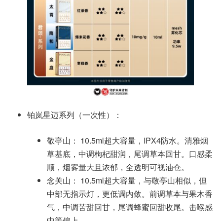
铂岚星迈系列（一次性）：
敬亭山： 10.5ml超大容量，IPX4防水。清雅烟
草基底，中调枸杞甜润，尾调草本回甘。口感柔
顺，烟雾量大且浓郁，全透明可视油仓。
念关山： 10.5ml超大容量，与敬亭山相似，但
中部无指示灯，更低调内敛。前调草本与果木香
气，中调苦甜回甘，尾调蜂蜜回甜收尾。击喉感
中等偏上。