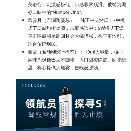
美融合，刺激感极低，口感非常顺滑。被誉为国
标口味中的“Number One”。
风霁月（君澜陶瓷芯）： 纯正中式烤烟，7W模
式下口感均衡柔顺，击喉感适中；9W模式下烟
草击喉感和尾调回甘会大幅增强，香气更浓郁，
适合传统烟民。
金庭（君颂MESH棉芯）： 10ml大容量，核心
风味为枫糖巴旦木咖啡，入口甜橙陈皮，回味酸
甜。棉芯提供大烟雾，击喉感强劲。