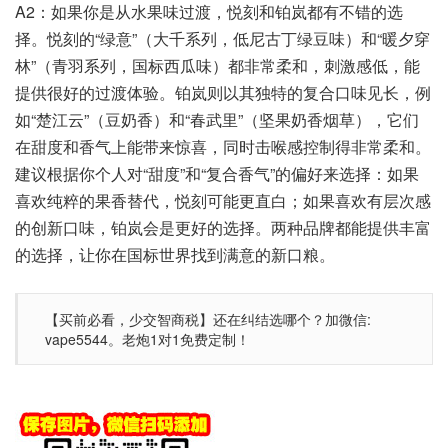
A2：如果你是从水果味过渡，悦刻和铂岚都有不错的选
择。悦刻的“绿意”（大千系列，低尼古丁绿豆味）和“暖夕穿
林”（青羽系列，国标西瓜味）都非常柔和，刺激感低，能
提供很好的过渡体验。铂岚则以其独特的复合口味见长，例
如“楚江云”（豆奶香）和“春武里”（坚果奶香烟草），它们
在甜度和香气上能带来惊喜，同时击喉感控制得非常柔和。
建议根据你个人对“甜度”和“复合香气”的偏好来选择：如果
喜欢纯粹的果香替代，悦刻可能更直白；如果喜欢有层次感
的创新口味，铂岚会是更好的选择。两种品牌都能提供丰富
的选择，让你在国标世界找到满意的新口粮。
【买前必看，少交智商税】还在纠结选哪个？加微信:
vape5544。老炮1对1免费定制！