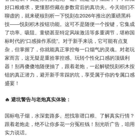
好口粮难求，更懂那些藏在参数背后的真功夫。今天咱们不
聊虚的，就来硬核剖析一下悦刻在2026年推出的重磅黑科
技——悦刻积木按钮功能。这可不是随便一个按键，它集成
了功率、吸阻、童锁甚至特定风味激活等多重调节，堪称国
标时代的“口感操作系统”。对于新手来说，它可能有点复
杂，但掌握了，你就能真正掌控每一口烟气的灵魂。对老玩
家而言，这无疑是重拾掌控感、玩转个性化口感的顶级利
器！别再傻傻地随便抽了，跟着老炮，一起解锁悦刻积木按
钮的真正潜力，避开新手常踩的坑，享受属于你的专属口感
盛宴！
🔥 避坑警告与老炮真实体验：
国标电子烟，水深套路多。想找靠谱口粮、了解真实行情？
跟着老炮走，绝不让你多花一分冤枉钱！别光听广告，咱用
实力说话。