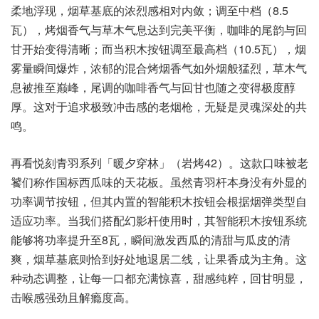
柔地浮现，烟草基底的浓烈感相对内敛；调至中档（8.5
瓦），烤烟香气与草木气息达到完美平衡，咖啡的尾韵与回
甘开始变得清晰；而当积木按钮调至最高档（10.5瓦），烟
雾量瞬间爆炸，浓郁的混合烤烟香气如外烟般猛烈，草木气
息被推至巅峰，尾调的咖啡香气与回甘也随之变得极度醇
厚。这对于追求极致冲击感的老烟枪，无疑是灵魂深处的共
鸣。
再看悦刻青羽系列「暖夕穿林」（岩烤42）。这款口味被老
饕们称作国标西瓜味的天花板。虽然青羽杆本身没有外显的
功率调节按钮，但其内置的智能积木按钮会根据烟弹类型自
适应功率。当我们搭配幻影杆使用时，其智能积木按钮系统
能够将功率提升至8瓦，瞬间激发西瓜的清甜与瓜皮的清
爽，烟草基底则恰到好处地退居二线，让果香成为主角。这
种动态调整，让每一口都充满惊喜，甜感纯粹，回甘明显，
击喉感强劲且解瘾度高。