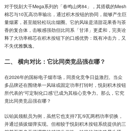
对于悦刻大千Mega系列的「春鸣山烤84」，其搭载的Mesh
棉芯与10瓦高功率输出，通过积木按钮的协同，能够产生巨
量烟雾，甚至能轻松玩出烟圈。它的风味是清甜花果香与茶
香的复合体，击喉感强劲但比同系「甘泽」更柔和，完美诠
释了大功率棉芯在积木按钮下的口感优势：既有冲击力，又
不失优雅飘逸。
二、 横向对比：它比同类竞品强在哪？
在2026年的国标电子烟市场，同质化竞争日益激烈。当众
多品牌还在围绕单一风味或固定功率打转时，悦刻积木按钮
所代表的“可定制化口感”已成为其核心竞争力。那么，它究
竟比同类竞品强在哪？
以铂岚领航员为例，虽然它也支持7瓦/9瓦两档功率切换，
并通过插拔烟弹实现。但相较于悦刻积木按钮系统提供的三