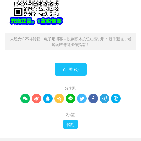
未经允许不得转载：
电子烟博客
»
悦刻积木按钮功能说明：新手避坑，老
炮玩转进阶操作指南！
赞 (
0
)

分享到









标签
悦刻