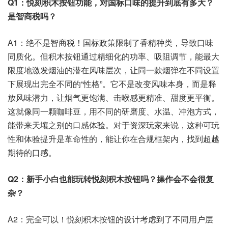
Q1：悦刻积木按钮功能，对国标口味的提升到底有多大？
是智商税吗？
A1：绝不是智商税！国标政策限制了香精种类，导致口味
同质化。但积木按钮通过精细化的功率、吸阻调节，能最大
限度地激发烟油的潜在风味层次，让同一款烟弹在不同设置
下展现出完全不同的“性格”。它不是改变风味本身，而是释
放风味潜力，让烟气更饱满、击喉感更精准、甜度更平衡。
这就像同一颗咖啡豆，用不同的研磨度、水温、冲泡方式，
能带来天壤之别的口感体验。对于资深玩家来说，这种可玩
性和体验提升是革命性的，能让你在合规框架内，找到超越
期待的口感。
Q2：新手小白也能玩转悦刻积木按钮吗？操作会不会很复
杂？
A2：完全可以！悦刻积木按钮的设计考虑到了不同用户层