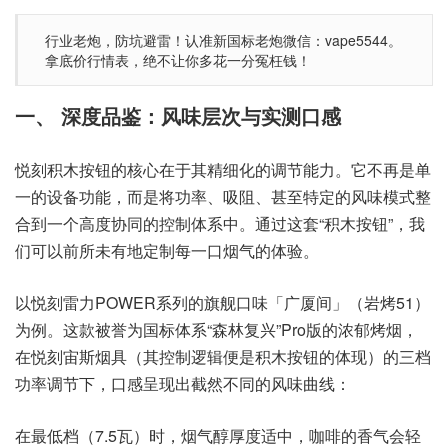
行业老炮，防坑避雷！认准新国标老炮微信：vape5544。
拿底价行情表，绝不让你多花一分冤枉钱！
一、 深度品鉴：风味层次与实测口感
悦刻积木按钮的核心在于其精细化的调节能力。它不再是单
一的设备功能，而是将功率、吸阻、甚至特定的风味模式整
合到一个高度协同的控制体系中。通过这套“积木按钮”，我
们可以前所未有地定制每一口烟气的体验。
以悦刻雷力POWER系列的旗舰口味「广厦间」（岩烤51）
为例。这款被誉为国标体系“森林复兴”Pro版的浓郁烤烟，
在悦刻宙斯烟具（其控制逻辑便是积木按钮的体现）的三档
功率调节下，口感呈现出截然不同的风味曲线：
在最低档（7.5瓦）时，烟气醇厚度适中，咖啡的香气会轻