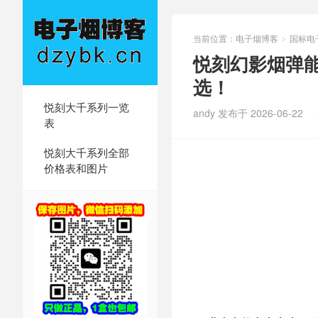
当前位置：
电子烟博客
国标电
>
悦刻幻影烟弹
选！
悦刻大千系列一览
andy 发布于 2026-06-22
表
悦刻大千系列全部
价格表和图片