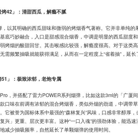
 岩烤42」：清甜西瓜，解瘾不腻
标烟弹，以其明确的西瓜甜味和微弱的烤烟香气著称。它并非单纯的
基底巧妙融合，入口是甜感混合烟香，中调是明显的西瓜甜度和
弱烤烟的酸甜回甘。其击喉感比较强，解瘾度很高。对于这类高
无需频繁抽吸就能获得满足，从而在一定程度上“省着抽”，延长
岩烤51」：极致浓郁，老炮专属
ro，并搭配了雷力POWER系列烟弹，比如这款3ml的「广厦
款口味在前调有浓郁的混合烤烟香，类似外烟的劲道，中调带草
。它被誉为国标体系中最强的“森林复兴”风味，口感非常醇厚，
复兴」更重、层次更丰富。这种“一口入魂”的强劲体验，能迅速
地减少抽吸频率，自然延长了单颗烟弹的使用时间。