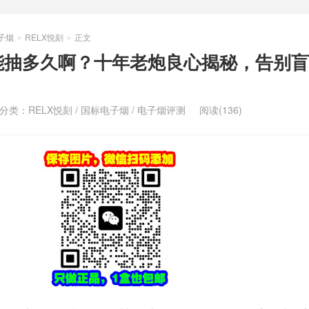
子烟
RELX悦刻
正文
>
>
能抽多久啊？十年老炮良心揭秘，告别盲
分类：
RELX悦刻
/
国标电子烟
/
电子烟评测
阅读(136)