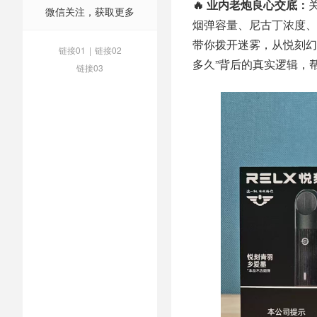
🔥 业内老炮良心交底：
微信关注，获取更多
烟弹容量、尼古丁浓度、
带你拨开迷雾，从悦刻幻
链接01
|
链接02
多久”背后的真实逻辑，
链接03