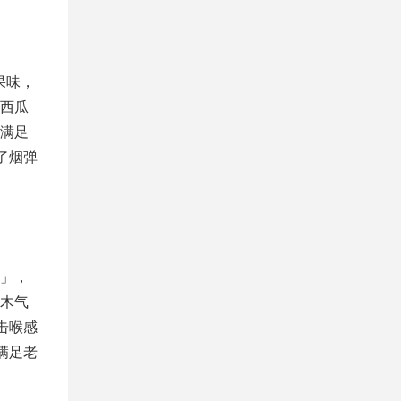
果味，
西瓜
满足
了烟弹
间」，
木气
击喉感
满足老