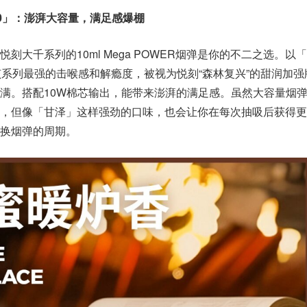
20」：澎湃大容量，满足感爆棚
刻大千系列的10ml Mega POWER烟弹是你的不二之选。以
该系列最强的击喉感和解瘾度，被视为悦刻“森林复兴”的甜润加强
满。搭配10W棉芯输出，能带来澎湃的满足感。虽然大容量烟
，但像「甘泽」这样强劲的口味，也会让你在每次抽吸后获得更
换烟弹的周期。