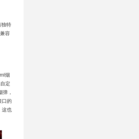
着独特
兼容
ml烟
感自定
烟弹，
接口的
，这也