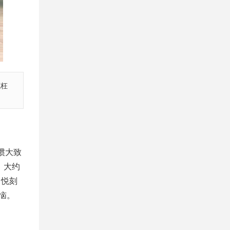
冤枉
惯大致
，大约
，悦刻
恼。