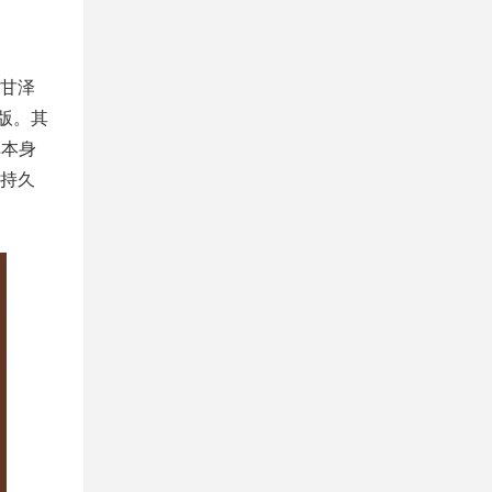
「甘泽
版。其
弹本身
持久