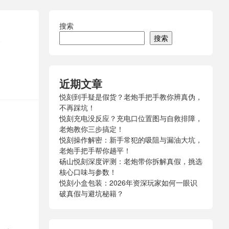
搜索
搜索
近期文章
悦刻到手疑是假货？老炮手把手教你辨真伪，
不再踩坑！
悦刻充电没反应？充电口位置图与自救排障，
老炮教你三步搞定！
悦刻操作解密：新手常犯的吸阻与漏油大坑，
老炮手把手帮你趟平！
砀山悦刻深度评测：老炮带你拆解真假，挑选
核心口味与参数！
悦刻小盒包装：2026年资深玩家如何一眼识
破真假与避坑秘籍？