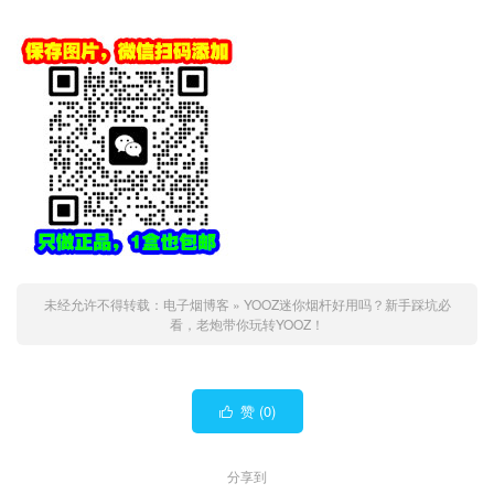
未经允许不得转载：
电子烟博客
»
YOOZ迷你烟杆好用吗？新手踩坑必
看，老炮带你玩转YOOZ！
赞 (
0
)

分享到