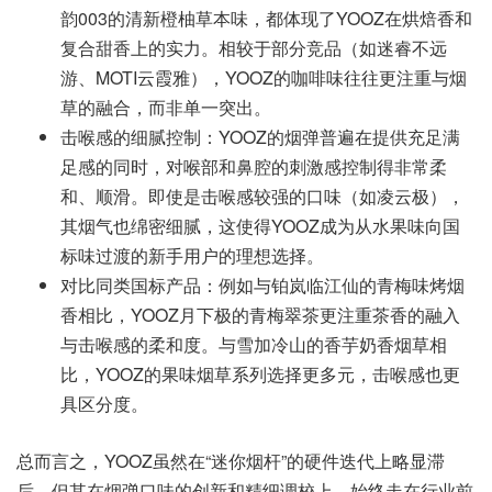
韵003的清新橙柚草本味，都体现了YOOZ在烘焙香和
复合甜香上的实力。相较于部分竞品（如迷睿不远
游、MOTI云霞雅），YOOZ的咖啡味往往更注重与烟
草的融合，而非单一突出。
击喉感的细腻控制：YOOZ的烟弹普遍在提供充足满
足感的同时，对喉部和鼻腔的刺激感控制得非常柔
和、顺滑。即使是击喉感较强的口味（如凌云极），
其烟气也绵密细腻，这使得YOOZ成为从水果味向国
标味过渡的新手用户的理想选择。
对比同类国标产品：例如与铂岚临江仙的青梅味烤烟
香相比，YOOZ月下极的青梅翠茶更注重茶香的融入
与击喉感的柔和度。与雪加冷山的香芋奶香烟草相
比，YOOZ的果味烟草系列选择更多元，击喉感也更
具区分度。
总而言之，YOOZ虽然在“迷你烟杆”的硬件迭代上略显滞
后，但其在烟弹口味的创新和精细调校上，始终走在行业前