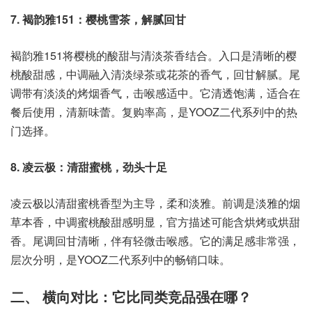
7. 褐韵雅151：樱桃雪茶，解腻回甘
褐韵雅151将樱桃的酸甜与清淡茶香结合。入口是清晰的樱
桃酸甜感，中调融入清淡绿茶或花茶的香气，回甘解腻。尾
调带有淡淡的烤烟香气，击喉感适中。它清透饱满，适合在
餐后使用，清新味蕾。复购率高，是YOOZ二代系列中的热
门选择。
8. 凌云极：清甜蜜桃，劲头十足
凌云极以清甜蜜桃香型为主导，柔和淡雅。前调是淡雅的烟
草本香，中调蜜桃酸甜感明显，官方描述可能含烘烤或烘甜
香。尾调回甘清晰，伴有轻微击喉感。它的满足感非常强，
层次分明，是YOOZ二代系列中的畅销口味。
二、 横向对比：它比同类竞品强在哪？