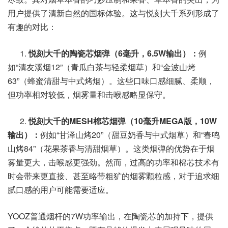
用户提供了清新自然的国标体验。这与悦刻大千系列形成了
有趣的对比：
1.
悦刻大千的陶瓷芯烟弹（6毫升，6.5W输出）：
例
如“清友溪烟12”（青瓜白茶与轻柔烟草）和“金波山烤
63”（蜂蜜清甜与中式烤烟）。这些口味口感细腻、柔顺，
但功率相对较低，烟雾量和击喉感略显保守。
2.
悦刻大千的MESH棉芯烟弹（10毫升MEGA版，10W
输出）：
例如“甘泽山烤20”（甜豆奶香与中式烟草）和“春鸣
山烤84”（花果茶香与清甜烟草）。这类烟弹的优势在于烟
雾量更大，击喉感更强劲。然而，过高的功率和棉芯技术有
时会带来更直接、甚至略带粗犷的烟雾颗粒感，对于追求细
腻口感的用户可能需要适应。
YOOZ普通烟杆的7W功率输出，在陶瓷芯的加持下，提供