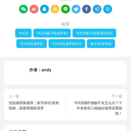









标签
YOOZ
YOOZ柚子纯满琴韵
YOOZ柚子纯满琴韵003
YOOZ纯满琴韵
YOOZ纯满琴韵003
柚子纯满琴韵
作者：
andy
上一篇
下一篇
悦刻烟弹换烟弹：新手踩坑/老炮
YOOZ烟杆接触不良怎么办？十
指南，探索替烟新境界
年老炮良心揭秘好烟弹远离烦
恼！