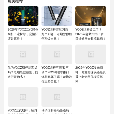
相关推荐
2026年YOOZ二代绿色
YOOZ烟杆突然闪绿
YOOZ烟杆罢工了？
烟杆：这抹绿，是情怀
灯？别急，老炮教你如
2026年急救指南：盲
还是真香？
何秒级自救！
目拆解只会越搞越糟！
你的YOOZ烟杆是真货
YOOZ烟杆不亮/吸不
2026年YOOZ发光烟
吗？老炮急救鉴别，防
动？2026年你的柚子
杆，究竟是噱头还是真
止假冒伪劣！
烟杆真坏了吗？老炮教
香？老炮带你深度解
你三步自救！
构！
YOOZ五代烟杆：经典
柚子烟杆松动是通病