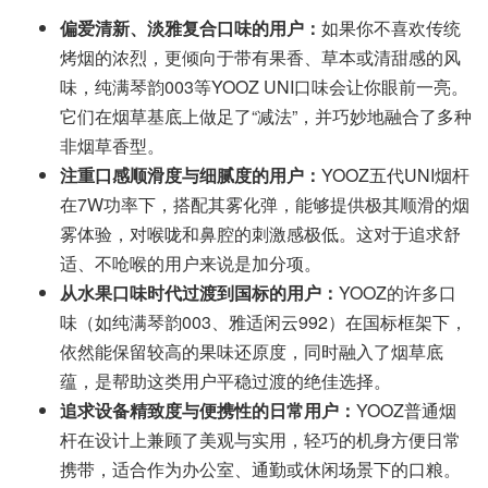
偏爱清新、淡雅复合口味的用户：
如果你不喜欢传统
烤烟的浓烈，更倾向于带有果香、草本或清甜感的风
味，纯满琴韵003等YOOZ UNI口味会让你眼前一亮。
它们在烟草基底上做足了“减法”，并巧妙地融合了多种
非烟草香型。
注重口感顺滑度与细腻度的用户：
YOOZ五代UNI烟杆
在7W功率下，搭配其雾化弹，能够提供极其顺滑的烟
雾体验，对喉咙和鼻腔的刺激感极低。这对于追求舒
适、不呛喉的用户来说是加分项。
从水果口味时代过渡到国标的用户：
YOOZ的许多口
味（如纯满琴韵003、雅适闲云992）在国标框架下，
依然能保留较高的果味还原度，同时融入了烟草底
蕴，是帮助这类用户平稳过渡的绝佳选择。
追求设备精致度与便携性的日常用户：
YOOZ普通烟
杆在设计上兼顾了美观与实用，轻巧的机身方便日常
携带，适合作为办公室、通勤或休闲场景下的口粮。