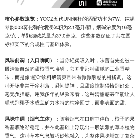
核心参数速览：
YOOZ五代UNI烟杆的适配功率为7W。纯满
琴韵003雾化弹的烟液体积为2.1毫升/颗，烟碱浓度为16毫
克/克，单颗烟碱总量为37.0毫克。这些参数保证了其在国
标框架下的合规性与基础体验。
风味前调（入口瞬间）：
当你轻柔吸入时，味蕾首先会被一
股清新自然的甜橙香气唤醒，它并非那种甜腻的工业香精
味，而是像“橙C”饮料般清爽且带有微微酸感的柑橘调。这
种开场非常干净利落，瞬间提神，且甜度控制得恰到好处，
毫无负担感。用我多年的经验来看，这种清甜感甚至能让人
联想到椰子水或宝矿力水特的纯净回甘，而非表面的甜。
风味中调（烟气主体）：
随着烟气在口腔中停留，橙子的果
香基底逐渐稳定，并在此基础上浮现出一股淡雅的草本植物
香气。这种草本气息被巧妙地融入，为整体风味增加了复杂