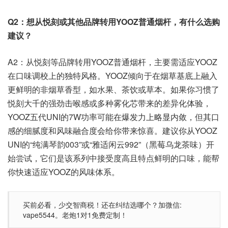
Q2：想从悦刻或其他品牌转用YOOZ普通烟杆，有什么选购
建议？
A2：从悦刻等品牌转用YOOZ普通烟杆，主要需适应YOOZ
在口味调校上的独特风格。YOOZ倾向于在烟草基底上融入
更鲜明的非烟草香型，如水果、茶饮或草本。如果你习惯了
悦刻大千的强劲击喉感或多种雾化芯带来的差异化体验，
YOOZ五代UNI的7W功率可能在爆发力上略显内敛，但其口
感的细腻度和风味融合度会给你带来惊喜。建议你从YOOZ
UNI的“纯满琴韵003”或“雅适闲云992”（黑莓乌龙茶味）开
始尝试，它们是该系列中接受度高且特点鲜明的口味，能帮
你快速适应YOOZ的风味体系。
买前必看，少交智商税！还在纠结选哪个？加微信:
vape5544。老炮1对1免费定制！