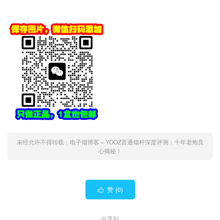
未经允许不得转载：
电子烟博客
»
YOOZ普通烟杆深度评测：十年老炮良
心揭秘！
赞 (
0
)

分享到