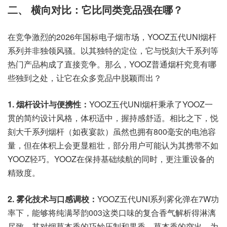
二、 横向对比：它比同类竞品强在哪？
在竞争激烈的2026年国标电子烟市场，YOOZ五代UNI烟杆
系列并非独领风骚。以其独特的定位，它与悦刻大千系列等
热门产品构成了直接竞争。那么，YOOZ普通烟杆究竟有哪
些独到之处，让它在众多竞品中脱颖而出？
1. 烟杆设计与便携性：
YOOZ五代UNI烟杆秉承了YOOZ一
贯的简约设计风格，体积适中，握持感舒适。相比之下，悦
刻大千系列烟杆（如夜宴款）虽然也拥有800毫安的电池容
量，但在体积上会更显粗壮，部分用户可能认为其携带不如
YOOZ轻巧。YOOZ在保持基础续航的同时，更注重设备的
精致度。
2. 雾化技术与口感调校：
YOOZ五代UNI系列雾化弹在7W功
率下，能够将纯满琴韵003这类口味的复合香气解析得淋漓
尽致。其对烟草本香的巧妙压制和果香、草本香的突出，为