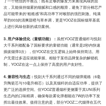
了一个绝佳的平衡点：既有足够的爆发力来展现风味的层
次，又能保持烟雾的细腻和口感的顺滑，避免了部分棉芯产
品可能带来的“粗糙感”和高功率下对喉部的强烈刺激。纯满
琴韵003的清爽甜橙与草本调，更是YOOZ在国标烟草基底
上进行风味创新的成功案例。
3. 用户体验优化（童锁功能）：
虽然YOOZ普通烟杆与悦刻
大千系列都配备了国标要求的童锁功能（通常是2秒内快速
插拔烟弹3次），但YOOZ在交互逻辑上始终保持简洁。用
户无需过多适应就能掌握。相较于某些品牌复杂的解锁机
制，YOOZ在这一点上保持了高度的用户友好性。
4. 兼容性与生态：
悦刻大千系列通过不同的烟弹规格（6毫
升陶瓷芯与10毫升棉芯）以及其烟杆的自适应功率，提供了
更广泛的选择空间。但YOOZ普通烟杆更侧重于其UNI系列
生态内的口味精调，确保每款雾化弹都能在7W的功率下发
挥出最佳效果。值得注意的是，部分YOOZ二代烟弹在五代