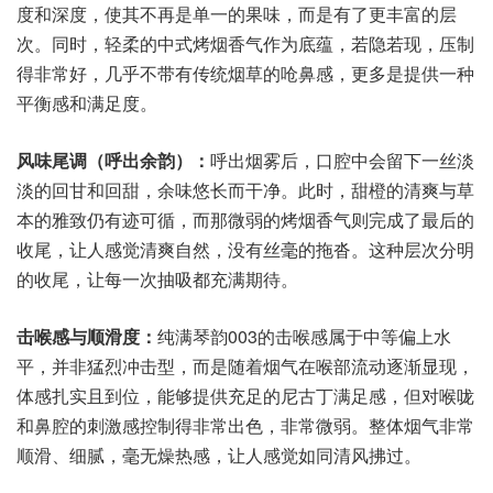
度和深度，使其不再是单一的果味，而是有了更丰富的层
次。同时，轻柔的中式烤烟香气作为底蕴，若隐若现，压制
得非常好，几乎不带有传统烟草的呛鼻感，更多是提供一种
平衡感和满足度。
风味尾调（呼出余韵）：
呼出烟雾后，口腔中会留下一丝淡
淡的回甘和回甜，余味悠长而干净。此时，甜橙的清爽与草
本的雅致仍有迹可循，而那微弱的烤烟香气则完成了最后的
收尾，让人感觉清爽自然，没有丝毫的拖沓。这种层次分明
的收尾，让每一次抽吸都充满期待。
击喉感与顺滑度：
纯满琴韵003的击喉感属于中等偏上水
平，并非猛烈冲击型，而是随着烟气在喉部流动逐渐显现，
体感扎实且到位，能够提供充足的尼古丁满足感，但对喉咙
和鼻腔的刺激感控制得非常出色，非常微弱。整体烟气非常
顺滑、细腻，毫无燥热感，让人感觉如同清风拂过。