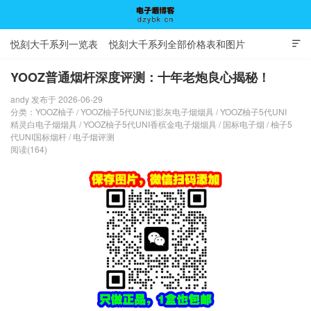
悦刻大千系列一览表
悦刻大千系列全部价格表和图片

YOOZ普通烟杆深度评测：十年老炮良心揭秘！
andy 发布于 2026-06-29
电子烟博客
分类：
YOOZ柚子
/
YOOZ柚子5代UNI幻影灰电子烟烟具
/
YOOZ柚子5代UNI
精灵白电子烟烟具
/
YOOZ柚子5代UNI香槟金电子烟烟具
/
国标电子烟
/
柚子5
代UNI国标烟杆
/
电子烟评测
阅读(164)