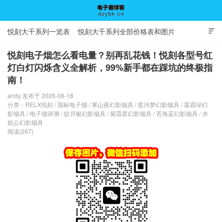
悦刻大千系列一览表
悦刻大千系列全部价格表和图片

悦刻电子烟怎么看电量？别再乱花钱！悦刻各型号红
灯白灯闪烁含义全解析，99%新手都在踩坑的终极指
南！
电子烟博客
andy 发布于 2026-06-18
分类：
RELX悦刻
/
国标电子烟
/
寒山夜幻影烟具
/
星河梦幻影烟具
/
晨霜绿幻
影烟具
/
电子烟评测
/
皎月银幻影烟具
/
紫霞星幻影烟具
/
苍海蓝幻影烟具
/
赤
焰云幻影烟具
阅读(267)