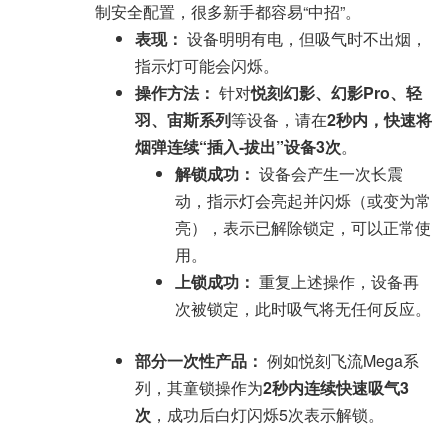
制安全配置，很多新手都容易“中招”。
表现：
设备明明有电，但吸气时不出烟，
指示灯可能会闪烁。
操作方法：
针对
悦刻幻影、幻影Pro、轻
羽、宙斯系列
等设备，请在
2秒内，快速将
烟弹连续“插入-拔出”设备3次
。
解锁成功：
设备会产生一次长震
动，指示灯会亮起并闪烁（或变为常
亮），表示已解除锁定，可以正常使
用。
上锁成功：
重复上述操作，设备再
次被锁定，此时吸气将无任何反应。
部分一次性产品：
例如悦刻飞流Mega系
列，其童锁操作为
2秒内连续快速吸气3
次
，成功后白灯闪烁5次表示解锁。