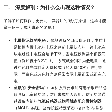
二、 深度解剖：为什么会出现这种情况？
了解了如何操作，更要明白其背后的“硬核”原理，这样才能
举一反三，成为真正的老炮！
电量指示灯的奥秘：
悦刻设备的LED指示灯，本质上
是根据内置电池的电压来判断电量状态的。锂电池在
放电过程中电压会逐渐下降，当电压跌到某个预设阈
值（例如低于3.2V）时，系统就会判断为低电量，通
过红色灯光或特定闪烁模式（如闪烁10次）进行警
示。而白色或蓝色灯光则通常表示电量正常或正在充
电。
童锁的“安全密码”：
国标强制要求所有电子烟产品必
须具备儿童锁功能，防止未成年人误用。这个功能通
过设备内部的
气流传感器
或
物理触点
配合
微控制器
（MCU）
实现。当你按照特定节奏（如“2秒内插拔3