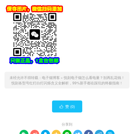
未经允许不得转载：
电子烟博客
»
悦刻电子烟怎么看电量？别再乱花钱！
悦刻各型号红灯白灯闪烁含义全解析，99%新手都在踩坑的终极指南！
赞 (
0
)

分享到