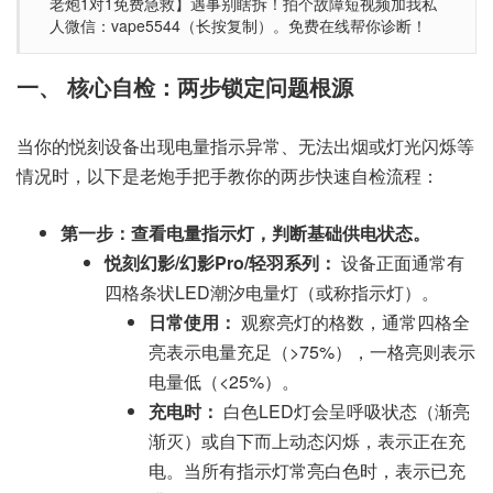
老炮1对1免费急救】遇事别瞎拆！拍个故障短视频加我私
人微信：vape5544（长按复制）。免费在线帮你诊断！
一、 核心自检：两步锁定问题根源
当你的悦刻设备出现电量指示异常、无法出烟或灯光闪烁等
情况时，以下是老炮手把手教你的两步快速自检流程：
第一步：查看电量指示灯，判断基础供电状态。
悦刻幻影/幻影Pro/轻羽系列：
设备正面通常有
四格条状LED潮汐电量灯（或称指示灯）。
日常使用：
观察亮灯的格数，通常四格全
亮表示电量充足（>75%），一格亮则表示
电量低（<25%）。
充电时：
白色LED灯会呈呼吸状态（渐亮
渐灭）或自下而上动态闪烁，表示正在充
电。当所有指示灯常亮白色时，表示已充