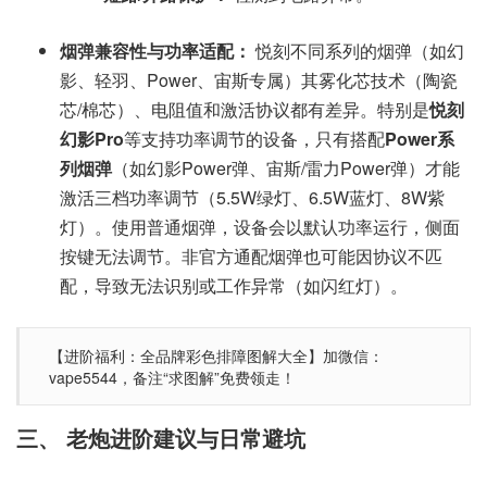
烟弹兼容性与功率适配：
悦刻不同系列的烟弹（如幻
影、轻羽、Power、宙斯专属）其雾化芯技术（陶瓷
芯/棉芯）、电阻值和激活协议都有差异。特别是
悦刻
幻影Pro
等支持功率调节的设备，只有搭配
Power系
列烟弹
（如幻影Power弹、宙斯/雷力Power弹）才能
激活三档功率调节（5.5W绿灯、6.5W蓝灯、8W紫
灯）。使用普通烟弹，设备会以默认功率运行，侧面
按键无法调节。非官方通配烟弹也可能因协议不匹
配，导致无法识别或工作异常（如闪红灯）。
【进阶福利：全品牌彩色排障图解大全】加微信：
vape5544，备注“求图解”免费领走！
三、 老炮进阶建议与日常避坑