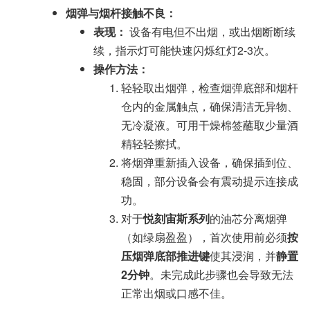
烟弹与烟杆接触不良：
表现：
设备有电但不出烟，或出烟断断续
续，指示灯可能快速闪烁红灯2-3次。
操作方法：
轻轻取出烟弹，检查烟弹底部和烟杆
仓内的金属触点，确保清洁无异物、
无冷凝液。可用干燥棉签蘸取少量酒
精轻轻擦拭。
将烟弹重新插入设备，确保插到位、
稳固，部分设备会有震动提示连接成
功。
对于
悦刻宙斯系列
的油芯分离烟弹
（如绿扇盈盈），首次使用前必须
按
压烟弹底部推进键
使其浸润，并
静置
2分钟
。未完成此步骤也会导致无法
正常出烟或口感不佳。