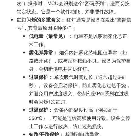
次”）操作时，MCU会识别这个“密码序列”，进而切换
锁定状态。它是一个软件功能，并非硬件故障。
红灯闪烁的多重含义：
红灯通常是设备在发出“警告信
号”，其背后原因多种多样：
低电量（最常见）：
电量不足以驱动雾化芯正
常工作。
雾化弹异常：
烟弹内部雾化芯电阻值异常（短
路或开路），或与烟杆接触不良。设备为保护自
身，会切断供电并闪烁红灯。
过吸保护：
单次吸气时间过长（通常超过6-8
秒）。设备会启动保护，防止雾化芯过热干烧，
并避免用户过度吸入。悦刻幻影Pro系列在过吸
时会闪烁1次红灯。
过温保护：
设备内部温度过高（例如高于
350℃），可能是连续高频使用导致。设备会停
止工作以进行散热，防止过热损伤。
短路/开路保护：
检测到电路异常。