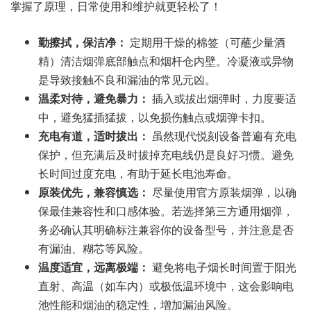
掌握了原理，日常使用和维护就更轻松了！
勤擦拭，保洁净：
定期用干燥的棉签（可蘸少量酒
精）清洁烟弹底部触点和烟杆仓内壁。冷凝液或异物
是导致接触不良和漏油的常见元凶。
温柔对待，避免暴力：
插入或拔出烟弹时，力度要适
中，避免猛插猛拔，以免损伤触点或烟弹卡扣。
充电有道，适时拔出：
虽然现代悦刻设备普遍有充电
保护，但充满后及时拔掉充电线仍是良好习惯。避免
长时间过度充电，有助于延长电池寿命。
原装优先，兼容慎选：
尽量使用官方原装烟弹，以确
保最佳兼容性和口感体验。若选择第三方通用烟弹，
务必确认其明确标注兼容你的设备型号，并注意是否
有漏油、糊芯等风险。
温度适宜，远离极端：
避免将电子烟长时间置于阳光
直射、高温（如车内）或极低温环境中，这会影响电
池性能和烟油的稳定性，增加漏油风险。