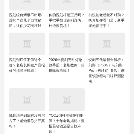
悦刻经典烤烟不出烟/
你的悦刻杆是正品吗？
抽悦刻老感觉不对劲？
没味？这几个自救秘
手把手教你识别真伪，
扒开烟弹看门道，新手
籍，让你少花冤枉钱！
杜绝假货坑！
老炮都得学！
悦刻到底值不值这个
2026年悦刻亮红灯急
悦刻五代最新全解析：
价？老店长揭秘产品报
救手册：老炮教你一招
幻影（P53S）与幻影
价的那些潜规则！
排除假故障！
Pro（P54S）参数、解
童锁教程与口味评测指
南
悦刻烟弹到底有没有尼
YOOZ烟杆能插悦刻烟
古丁？老炮带你扒开真
弹？十年老炮揭秘：混
相！
搭是省钱还是自找麻
烦！