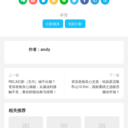









标签
幻影烟具
悦刻幻影
作者：
andy
上一篇
下一篇
RELX幻影（五代）抽不出烟？
资深老炮良心交底：铂岚星迈敬
资深老炮良心揭秘：从漏油到接
亭山10.5ml，国标重磅之选能否
触不良，教你秒级自检与排障！
撼动市场？
相关推荐