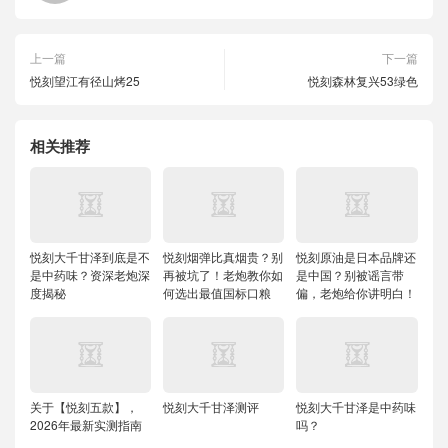
上一篇
下一篇
悦刻望江有径山烤25
悦刻森林复兴53绿色
相关推荐
悦刻大千甘泽到底是不
悦刻烟弹比真烟贵？别
悦刻原油是日本品牌还
是中药味？资深老炮深
再被坑了！老炮教你如
是中国？别被谣言带
度揭秘
何选出最值国标口粮
偏，老炮给你讲明白！
关于【悦刻五款】，
悦刻大千甘泽测评
悦刻大千甘泽是中药味
2026年最新实测指南
吗？