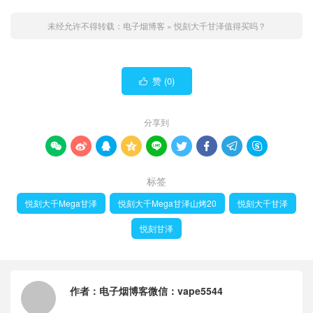
未经允许不得转载：
电子烟博客
»
悦刻大千甘泽值得买吗？
赞 (
0
)

分享到









标签
悦刻大千Mega甘泽
悦刻大千Mega甘泽山烤20
悦刻大千甘泽
悦刻甘泽
作者：
电子烟博客微信：vape5544