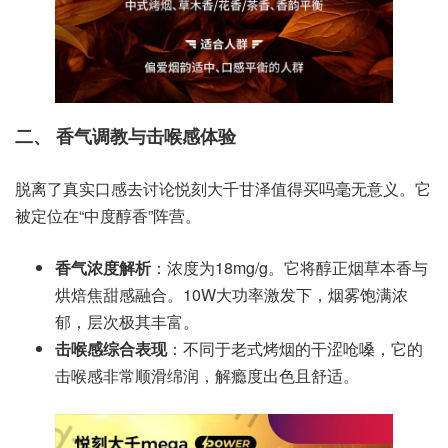
二、 香气调教与击喉感体验
脱离了真实口感去讨论悦刻大千甘泽值得买吗毫无意义。它
被定位在“中度醇香”阵营。
香气浓度解析
：浓度为18mg/g。它将醇正烟草本香与
烘焙焦甜感融合。10W大功率激发下，烟雾饱满浓
郁，层次极其丰富。
击喉感综合表现
：不同于老式烤烟的干涩呛嗓，它的
击喉感非常顺滑绵润，解瘾度出色且舒适。