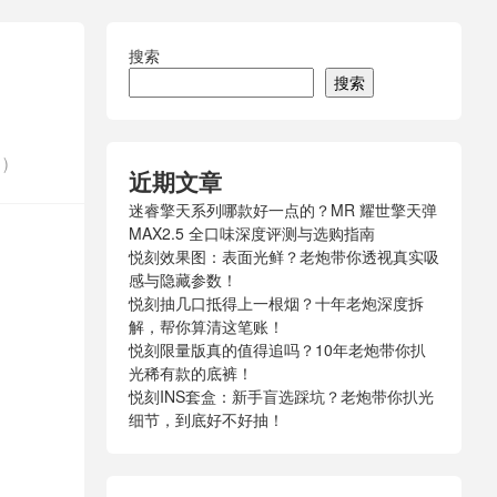
搜索
搜索
)
近期文章
迷睿擎天系列哪款好一点的？MR 耀世擎天弹
MAX2.5 全口味深度评测与选购指南
悦刻效果图：表面光鲜？老炮带你透视真实吸
感与隐藏参数！
悦刻抽几口抵得上一根烟？十年老炮深度拆
解，帮你算清这笔账！
悦刻限量版真的值得追吗？10年老炮带你扒
光稀有款的底裤！
悦刻INS套盒：新手盲选踩坑？老炮带你扒光
细节，到底好不好抽！