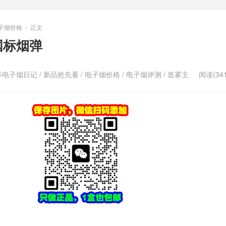
子烟价格
正文
>
国标烟弹
标电子烟日记
/
新品抢先看
/
电子烟价格
/
电子烟评测
/
造雾主
阅读(341