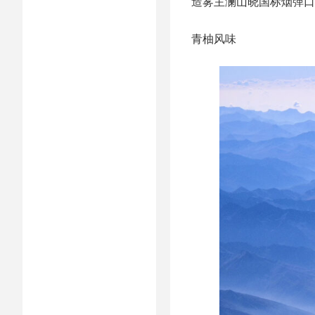
造雾主澜山晓国标烟弹口
青柚风味