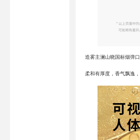
造雾主澜山晓国标烟弹口
柔和有厚度，香气飘逸，