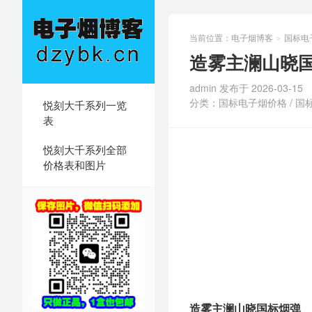
当前位置：
电子烟博客
国标电
>
造雾主澜山晓
admin 发布于 2026-03-15
分类：
国标电子烟价格
/
国
悦刻大千系列一览
表
悦刻大千系列全部
价格表和图片
造雾主澜山晓国标烟弹