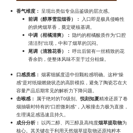
香气维度：
呈现出类似专业品鉴级的层次感。
前调（醇厚雪茄烟香）：
入口即是极具侵略性
的烘烤烟草香，奠定硬核基调。
中调（柑橘清爽）：
隐约的柑橘酸质作为“口腔
清洁剂”出现，中和了烟草的沉闷。
尾调（清雅花香）：
呼出后留有一丝精致的花
香余韵，使整体风味不至于过分枯燥。
口感质感：
烟雾细腻度适中但颗粒感明确。这种“燥
感”是对纸烟燃烧状态的高阶模拟，避免了陶瓷芯在大
容量产品后期常见的解析力下降问题。
击喉感：
属于绝对的T0级别。
悦刻知夏
精准还原了卷
烟抽吸时特有的“口腔微刺感”，入喉撞击力极为直接，
生理满足感迅速且持久。
成分分析：
以丙二醇、丙三醇及高纯度
烟草提取物
为
核心。其关键在于利用天然烟草提取物还原纯粹本