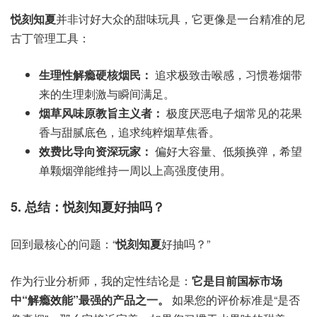
悦刻知夏
并非讨好大众的甜味玩具，它更像是一台精准的尼
古丁管理工具：
生理性解瘾硬核烟民：
追求极致击喉感，习惯卷烟带
来的生理刺激与瞬间满足。
烟草风味原教旨主义者：
极度厌恶电子烟常见的花果
香与甜腻底色，追求纯粹烟草焦香。
效费比导向资深玩家：
偏好大容量、低频换弹，希望
单颗烟弹能维持一周以上高强度使用。
5. 总结：悦刻知夏好抽吗？
回到最核心的问题：“
悦刻知夏
好抽吗？”
作为行业分析师，我的定性结论是：
它是目前国标市场
中“解瘾效能”最强的产品之一。
如果您的评价标准是“是否