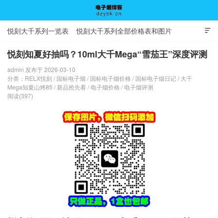
悦刻大千系列一览表
悦刻大千系列全部价格表和图片

悦刻知夏好抽吗？10ml大千Mega“雪茄王”深度评测
admin 发布于 2026-03-10
电子烟博客
分类：
RELX悦刻
/
国标电子烟
/
国标电子烟价格
/
国标电子烟日记
/
大千
Mega知夏山烤85
/
新品抢先看
/
电子烟价格
/
电子烟评测
阅读(397)