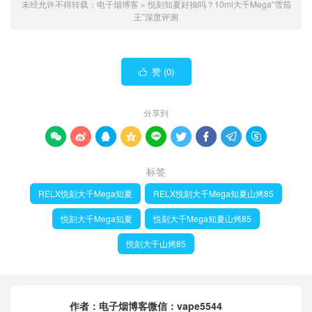
未经允许不得转载：
电子烟博客
»
悦刻知夏好抽吗？10ml大千Mega“雪茄
王”深度评测
赞 (
0
)

分享到









标签
RELX悦刻大千Mega知夏
RELX悦刻大千Mega知夏山烤85
悦刻大千Mega知夏
悦刻大千Mega知夏山烤85
悦刻大千山烤85
作者：
电子烟博客微信：vape5544