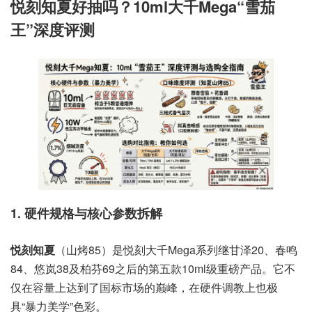
悦刻知夏好抽吗？10ml大千Mega“雪茄
王”深度评测
1. 硬件规格与核心参数拆解
悦刻知夏
（山烤85）是悦刻大千Mega系列继甘泽20、春鸣
84、悠岚38及柏芬69之后的第五款10ml级重磅产品。它不
仅在容量上达到了国标市场的巅峰，在硬件调教上也极
具“暴力美学”色彩。