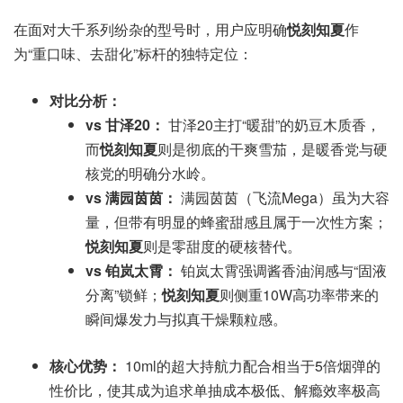
在面对大千系列纷杂的型号时，用户应明确
悦刻知夏
作
为“重口味、去甜化”标杆的独特定位：
对比分析：
vs 甘泽20：
甘泽20主打“暖甜”的奶豆木质香，
而
悦刻知夏
则是彻底的干爽雪茄，是暖香党与硬
核党的明确分水岭。
vs 满园茵茵：
满园茵茵（飞流Mega）虽为大容
量，但带有明显的蜂蜜甜感且属于一次性方案；
悦刻知夏
则是零甜度的硬核替代。
vs 铂岚太霄：
铂岚太霄强调酱香油润感与“固液
分离”锁鲜；
悦刻知夏
则侧重10W高功率带来的
瞬间爆发力与拟真干燥颗粒感。
核心优势：
10ml的超大持航力配合相当于5倍烟弹的
性价比，使其成为追求单抽成本极低、解瘾效率极高