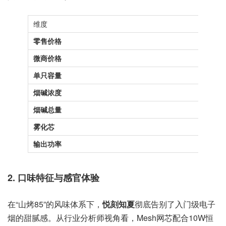
维度
零售价格
1
微商价格
8
单只容量
1
烟碱浓度
1
烟碱总量
1
雾化芯
输出功率
2. 口味特征与感官体验
在“山烤85”的风味体系下，
悦刻知夏
彻底告别了入门级电子
烟的甜腻感。从行业分析师视角看，Mesh网芯配合10W恒