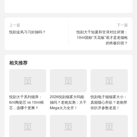
上一篇
下一篇
悦刻金风习习好抽吗？
悦刻大千知夏和甘泽对比评测：
10ml国标“天花板”谁才是老烟枪
的终极归宿？
相关推荐
悦刻大千系列烟弹：
2026悦刻烟雾大吗能
悦刻电子烟烟雾大小：
6ml陶瓷芯 vs 10ml棉
抽吗？老炮实测：大千
真能随心所欲？老炮带
芯，选哪个更爽？
Mega火力全开！
你扒开参数老底！