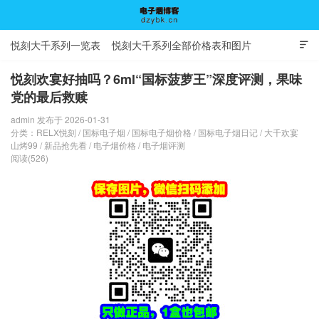
悦刻大千系列一览表
悦刻大千系列全部价格表和图片

悦刻欢宴好抽吗？6ml“国标菠萝王”深度评测，果味
党的最后救赎
电子烟博客
admin 发布于 2026-01-31
分类：
RELX悦刻
/
国标电子烟
/
国标电子烟价格
/
国标电子烟日记
/
大千欢宴
山烤99
/
新品抢先看
/
电子烟价格
/
电子烟评测
阅读(526)