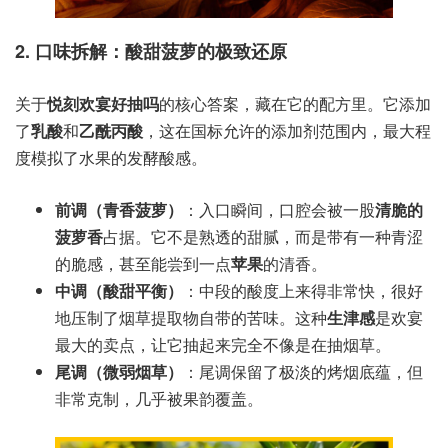
2. 口味拆解：酸甜菠萝的极致还原
关于
悦刻欢宴好抽吗
的核心答案，藏在它的配方里。它添加
了
乳酸
和
乙酰丙酸
，这在国标允许的添加剂范围内，最大程
度模拟了水果的发酵酸感。
前调（青香菠萝）
：入口瞬间，口腔会被一股
清脆的
菠萝香
占据。它不是熟透的甜腻，而是带有一种青涩
的脆感，甚至能尝到一点
苹果
的清香。
中调（酸甜平衡）
：中段的酸度上来得非常快，很好
地压制了烟草提取物自带的苦味。这种
生津感
是欢宴
最大的卖点，让它抽起来完全不像是在抽烟草。
尾调（微弱烟草）
：尾调保留了极淡的烤烟底蕴，但
非常克制，几乎被果韵覆盖。