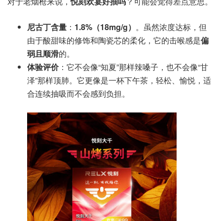
对于老烟枪来说，
悦刻欢宴好抽吗
？可能会觉得差点意思。
尼古丁含量
：
1.8%（18mg/g）
。虽然浓度达标，但
由于酸甜味的修饰和陶瓷芯的柔化，它的击喉感是
偏
弱且顺滑
的。
体验评价
：它不会像“知夏”那样辣嗓子，也不会像“甘
泽”那样顶肺。它更像是一杯下午茶，轻松、愉悦，适
合连续抽吸而不会感到负担。