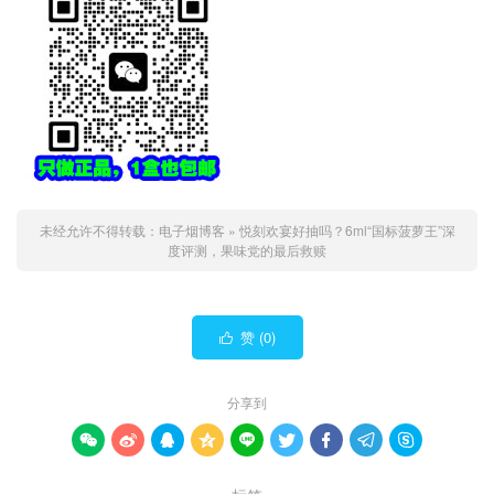
未经允许不得转载：
电子烟博客
»
悦刻欢宴好抽吗？6ml“国标菠萝王”深
度评测，果味党的最后救赎
赞 (
0
)

分享到








