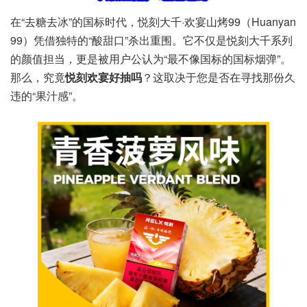
在“去糖去冰”的国标时代，悦刻大千·欢宴山烤99（Huanyan
99）凭借独特的“酸甜口”杀出重围。它不仅是悦刻大千系列
的颜值担当，更是被用户公认为“最不像国标的国标烟弹”。
那么，究竟
悦刻欢宴好抽吗
？这取决于您是否在寻找那份久
违的“果汁感”。