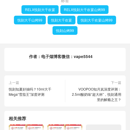
标签
RELX悦刻大千欢宴
RELX悦刻大千欢宴山烤99
悦刻大千山烤99
悦刻大千欢宴
悦刻大千欢宴山烤99
悦刻山烤99
作者：
电子烟博客微信：vape5544
上一篇
下一篇
悦刻知夏好抽吗？10ml大千
VOOPOO知月岚深度评测：
Mega“雪茄王”深度评测
2.5ml酸奶味“超大杯”，悦刻通用
里的解瘾之王？
相关推荐