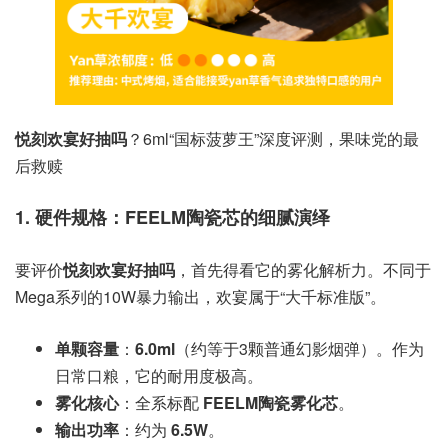
悦刻欢宴好抽吗
？6ml“国标菠萝王”深度评测，果味党的最
后救赎
1. 硬件规格：FEELM陶瓷芯的细腻演绎
要评价
悦刻欢宴好抽吗
，首先得看它的雾化解析力。不同于
Mega系列的10W暴力输出，欢宴属于“大千标准版”。
单颗容量
：
6.0ml
（约等于3颗普通幻影烟弹）。作为
日常口粮，它的耐用度极高。
雾化核心
：全系标配
FEELM陶瓷雾化芯
。
输出功率
：约为
6.5W
。