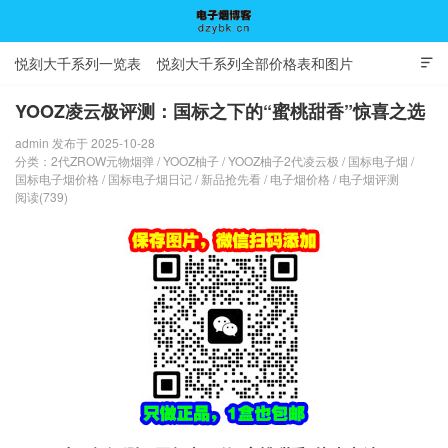
悦刻大千系列一览表
悦刻大千系列全部价格表和图片

YOOZ凌云极评测：国标之下的“蜜桃甜香”惊喜之选
admin 发布于 2025-10-28
电子烟博客
分类：
2代ZROW元物烟弹
/
YOOZ柚子
/
YOOZ柚子2代凌云极
/
国标电子烟
/
国标电子烟价格
/
国标电子烟日记
/
新品抢先看
/
电子烟价格
/
电子烟评测
阅读(739)