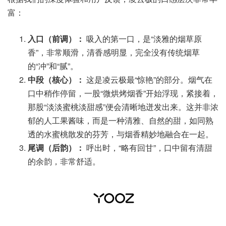
富：
入口（前调）：
吸入的第一口，是“淡雅的烟草原
香”，非常顺滑，清香感明显，完全没有传统烟草
的“冲”和“腻”。
中段（核心）：
这是凌云极最“惊艳”的部分。烟气在
口中稍作停留，一股“微烘烤烟香”开始浮现，紧接着，
那股“淡淡蜜桃淡甜感”便会清晰地迸发出来。这并非浓
郁的人工果酱味，而是一种清雅、自然的甜，如同熟
透的水蜜桃散发的芬芳，与烟香精妙地融合在一起。
尾调（后韵）：
呼出时，“略有回甘”，口中留有清甜
的余韵，非常舒适。