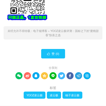
未经允许不得转载：
电子烟博客
»
YOOZ凌云极评测：国标之下的“蜜桃甜
香”惊喜之选
赞 (
0
)

分享到









标签
YOOZ凌云极
凌云极
柚子凌云极