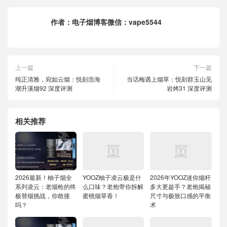
作者：
电子烟博客微信：vape5544
上一篇
下一篇
纯正清雅，宛如云烟：悦刻浩海
当话梅遇上烟草：悦刻群玉山见
潮升溪烟92 深度评测
岩烤31 深度评测
相关推荐
2026最新！柚子烟全
YOOZ柚子凌云极是什
2026年YOOZ迷你烟杆
系列凌云：老烟枪的终
么口味？老炮带你拆解
多大更趁手？老炮揭秘
极替烟挑战，你敢接
蜜桃烟草香！
尺寸与极致口感的平衡
吗？
术