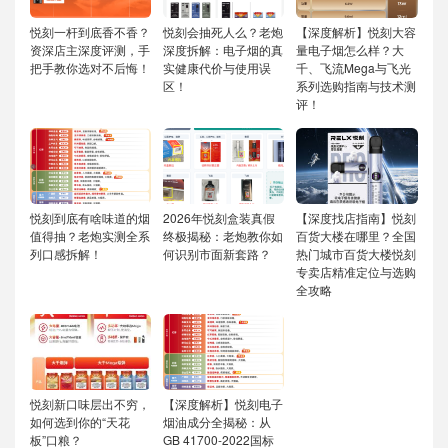
悦刻一杆到底香不香？
悦刻会抽死人么？老炮
【深度解析】悦刻大容
资深店主深度评测，手
深度拆解：电子烟的真
量电子烟怎么样？大
把手教你选对不后悔！
实健康代价与使用误
千、飞流Mega与飞光
区！
系列选购指南与技术测
评！
悦刻到底有啥味道的烟
2026年悦刻盒装真假
【深度找店指南】悦刻
值得抽？老炮实测全系
终极揭秘：老炮教你如
百货大楼在哪里？全国
列口感拆解！
何识别市面新套路？
热门城市百货大楼悦刻
专卖店精准定位与选购
全攻略
悦刻新口味层出不穷，
【深度解析】悦刻电子
如何选到你的“天花
烟油成分全揭秘：从
板”口粮？
GB 41700-2022国标