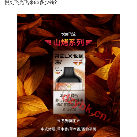
悦刻飞光飞来82多少钱?