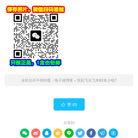
未经允许不得转载：
电子烟博客
»
悦刻飞光飞来82多少钱?
赞 (
0
)

分享到








