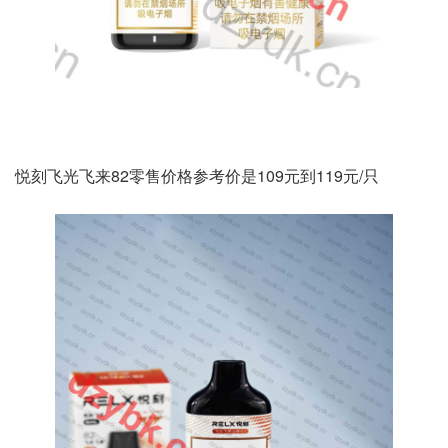
悦刻飞光飞来82零售价格参考价是109元到119元/只