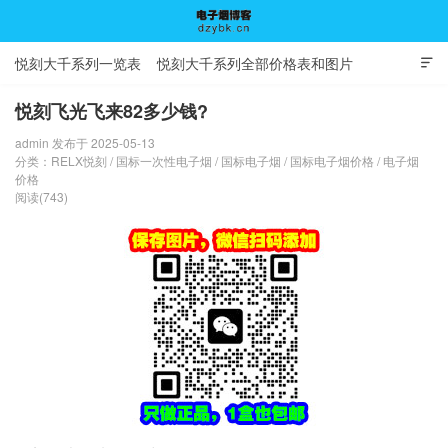
悦刻大千系列一览表
悦刻大千系列全部价格表和图片

悦刻飞光飞来82多少钱?
admin 发布于 2025-05-13
电子烟博客
分类：
RELX悦刻
/
国标一次性电子烟
/
国标电子烟
/
国标电子烟价格
/
电子烟
价格
阅读(743)