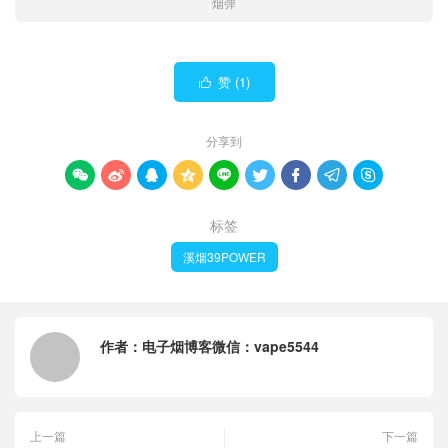
烟弹
赞 (
1
)

分享到









标签
溪烟39POWER
作者：
电子烟博客微信：vape5544
上一篇
下一篇