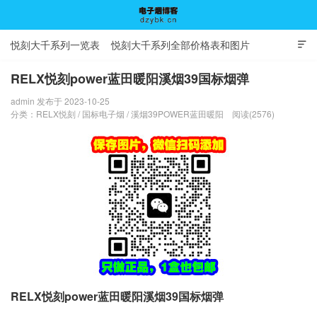
悦刻大千系列一览表
悦刻大千系列全部价格表和图片

RELX悦刻power蓝田暖阳溪烟39国标烟弹
admin 发布于 2023-10-25
电子烟博客
分类：
RELX悦刻
/
国标电子烟
/
溪烟39POWER蓝田暖阳
阅读(2576)
RELX悦刻power蓝田暖阳溪烟39国标烟弹