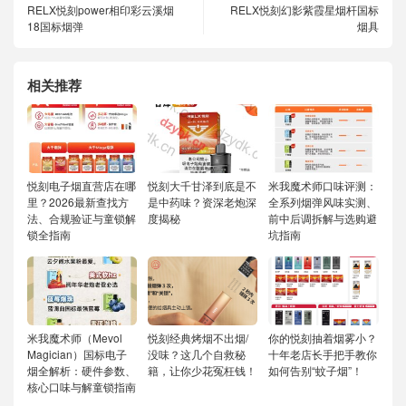
RELX悦刻power相印彩云溪烟
RELX悦刻幻影紫霞星烟杆国标
18国标烟弹
烟具
相关推荐
悦刻电子烟直营店在哪
悦刻大千甘泽到底是不
米我魔术师口味评测：
里？2026最新查找方
是中药味？资深老炮深
全系列烟弹风味实测、
法、合规验证与童锁解
度揭秘
前中后调拆解与选购避
锁全指南
坑指南
米我魔术师（Mevol
悦刻经典烤烟不出烟/
你的悦刻抽着烟雾小？
Magician）国标电子
没味？这几个自救秘
十年老店长手把手教你
烟全解析：硬件参数、
籍，让你少花冤枉钱！
如何告别“蚊子烟”！
核心口味与解童锁指南