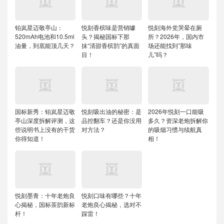
铂岚星迈敬亭山：
悦刻香槟味是营销噱
悦刻海外党哭晕在厕
520mAh电池和10.5ml
头？揭秘国标下那
所？2026年，国内市
油量，到底能顶几天？
抹“清甜香槟韵”的真面
场还能找到”那味
目！
儿”吗？
国标新秀：铂岚星迈敬
悦刻吸出油的秘密：是
2026年悦刻一口能吸
亭山深度拆解评测，这
品控翻车？还是你没用
多久？资深老炮拆解你
些说明书上没有的干货
对方法？
的吸烟习惯与续航真
你得知道！
相！
悦刻墨青：十年老炮良
悦刻口味有哪些？十年
心揭秘，国标茶韵新标
老炮良心揭秘，选对不
杆！
踩雷！