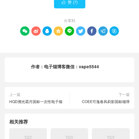
赞 (
7
)

分享到









作者：
电子烟博客微信：vape5544
上一篇
下一篇
HQD溯光霜月国标一次性电子烟
COEE可逸春风莉影国标烟弹
相关推荐