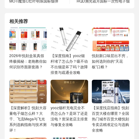
MOTI魔笛C红叶明珠国标烟弹
HQD溯光霜月国标一次性电子烟
相关推荐
2026年悦刻盒装真假
【深度指南】yooz烟
悦刻新口味层出不穷，
终极揭秘：老炮教你如
杆堵了怎么办？吸不动
如何选到你的“天花
何识别市面新套路？
不出烟是坏了吗？故障
板”口粮？
排查与疏通全攻略
【深度解析】悦刻大容
yooz烟杆充电完全不
【深度找店指南】悦刻
量电子烟怎么样？大
亮怎么办？是坏了还是
百货大楼在哪里？全国
千、飞流Mega与飞光
没电？资深老店主排查
热门城市百货大楼悦刻
系列选购指南与技术测
与修复全攻略
专卖店精准定位与选购
评！
全攻略