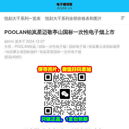
悦刻大千系列一览表
悦刻大千系列全部价格表和图片

POOLAN铂岚星迈敬亭山国标一次性电子烟上市
admin 发布于 2024-12-07
电子烟博客
分类：
POOLAN铂岚
/
国标一次性电子烟
/
国标电子烟
/
铂岚攀云者国标烟弹
/
铂岚攀云者国标烟杆
/
铂岚星驭国标一次性电子烟
阅读(4065)