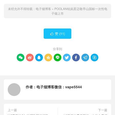
未经允许不得转载：
电子烟博客
»
POOLAN铂岚星迈敬亭山国标一次性电
子烟上市
赞 (
11
)

分享到









作者：
电子烟博客微信：vape5544
上一篇
下一篇