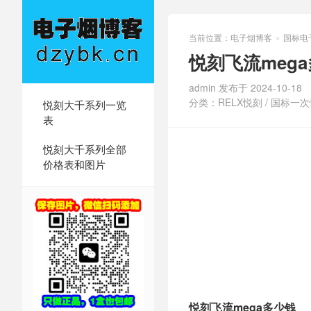
当前位置：
电子烟博客
国标电
>
悦刻飞流meg
admin 发布于 2024-10-18
分类：
RELX悦刻
/
国标一次
悦刻大千系列一览
表
悦刻大千系列全部
价格表和图片
悦刻飞流mega多少钱