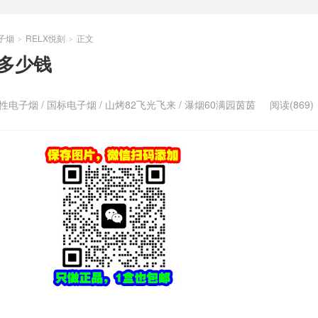
子烟
RELX悦刻
正文
>
>
a多少钱
性电子烟
/
国标电子烟
/
山烤82飞光飞来
/
瀑烟60满园茵茵
阅读(869)