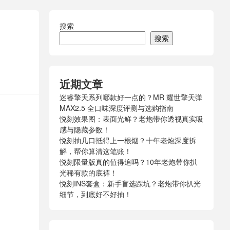
搜索
搜索
近期文章
迷睿擎天系列哪款好一点的？MR 耀世擎天弹
MAX2.5 全口味深度评测与选购指南
悦刻效果图：表面光鲜？老炮带你透视真实吸
感与隐藏参数！
悦刻抽几口抵得上一根烟？十年老炮深度拆
解，帮你算清这笔账！
悦刻限量版真的值得追吗？10年老炮带你扒
光稀有款的底裤！
悦刻INS套盒：新手盲选踩坑？老炮带你扒光
细节，到底好不好抽！