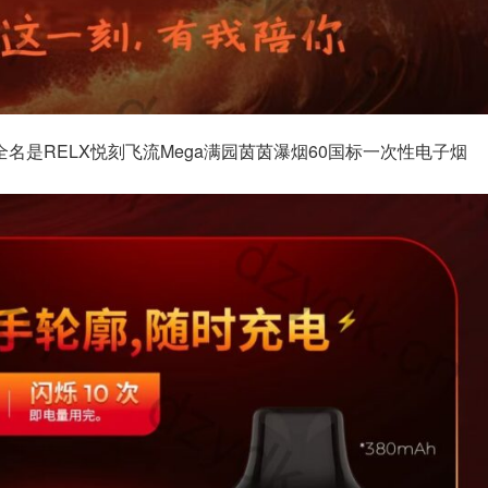
全名是RELX悦刻飞流Mega满园茵茵瀑烟60国标一次性电子烟