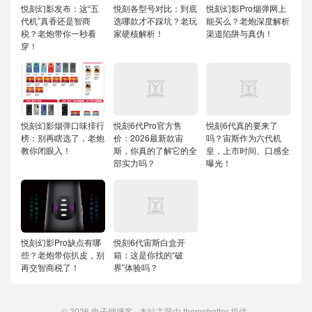
悦刻幻影发布：这“五
悦刻各型号对比：到底
悦刻幻影Pro烟弹网上
代机”真香还是智商
选哪款才不踩坑？老玩
能买么？老炮深度解析
税？老炮带你一秒看
家硬核解析！
渠道陷阱与真伪！
穿！
悦刻幻影烟弹口味排行
悦刻6代Pro官方售
悦刻6代真的要来了
榜：别再瞎选了，老炮
价：2026最新款宙
吗？宙斯作为六代机
教你闭眼入！
斯，你真的了解它的全
皇，上市时间、口感全
部实力吗？
曝光！
悦刻幻影Pro缺点有哪
悦刻6代宙斯白盒开
些？老炮带你扒皮，别
箱：这是你找的“破
再交智商税了！
界”体验吗？
© 2026
电子烟博客
本站主题由
themebetter
提供