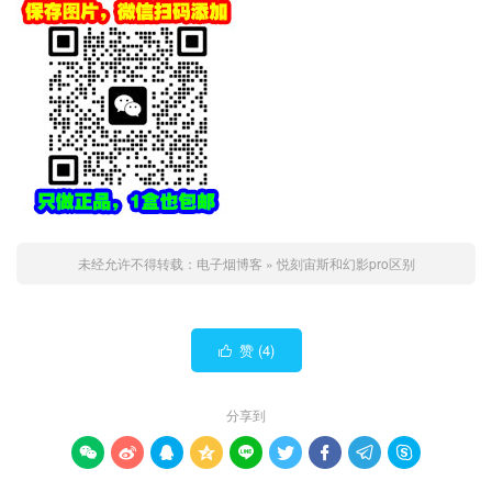
未经允许不得转载：
电子烟博客
»
悦刻宙斯和幻影pro区别
赞 (
4
)

分享到








