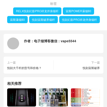
标签
RELX悦刻幻影PRO祥龙伴身烟杆
宙斯POWER瀑烟80
宙斯瀑烟80
悦刻宙斯破界烟杆
悦刻幻影PRO祥龙伴身烟杆
作者：
电子烟博客微信：vape5544
上一篇
下一篇
悦刻大千杆的型号和价格？
悦刻宙斯破界
相关推荐