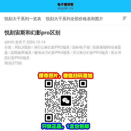
悦刻大千系列一览表
悦刻大千系列全部价格表和图片

悦刻宙斯和幻影pro区别
admin 发布于 2024-10-14
电子烟博客
分类：
RELX悦刻
/
侠行山林幻影PRO烟具
/
国标电子烟
/
宙斯瀑烟80绿扇盈
盈
/
宙斯破界烟具
/
极地冰刃幻影PRO烟具
/
浮云映日幻影PRO烟具
/
萤火寻
踪幻影PRO烟具
阅读(2739)