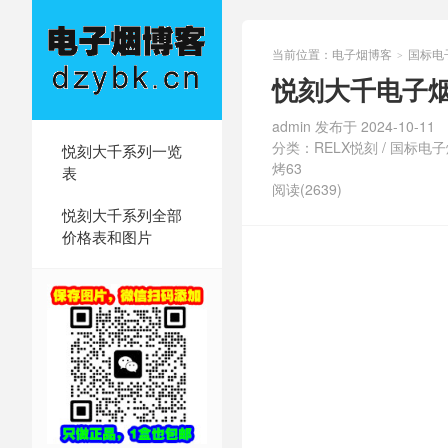
当前位置：
电子烟博客
国标电
>
悦刻大千电子
admin 发布于 2024-10-11
分类：
RELX悦刻
/
国标电子
悦刻大千系列一览
烤63
表
阅读(2639)
悦刻大千系列全部
价格表和图片