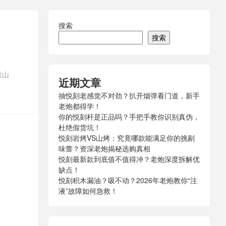
搜索
搜索
波山
近期文章
抽悦刻老感觉不对劲？扒开烟弹看门道，新手
老炮都得学！
你的悦刻杆是正品吗？手把手教你识别真伪，
杜绝假货坑！
悦刻岩烤VS山烤：究竟哪款能满足你的挑剔
味蕾？资深老炮揭秘选购真相
悦刻最新款到底值不值得冲？老炮深度拆解优
缺点！
悦刻积木漏油？吸不动？2026年老炮教你“注
液”故障如何急救！