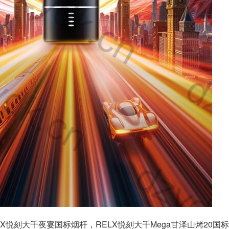
X悦刻大千夜宴国标烟杆，RELX悦刻大千Mega甘泽山烤20国