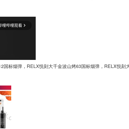
12国标烟弹，RELX悦刻大千金波山烤63国标烟弹，RELX悦刻