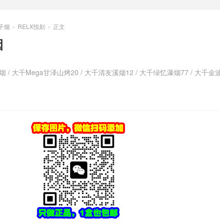
子烟
RELX悦刻
正文
>
>
烟
烟
/
大千Mega甘泽山烤20
/
大千清友溪烟12
/
大千绿忆瀑烟77
/
大千金