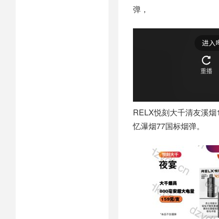
弹，
RELX悦刻大千清友溪烟
忆瀑烟77国标烟弹。