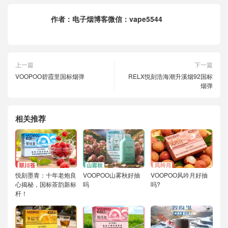
作者：
电子烟博客微信：vape5544
上一篇
下一篇
VOOPOO碧霞里国标烟弹
RELX悦刻浩海潮升溪烟92国标
烟弹
相关推荐
悦刻墨青：十年老炮良
VOOPOO山雾秋好抽
VOOPOO风吟月好抽
心揭秘，国标茶韵新标
吗
吗?
杆！