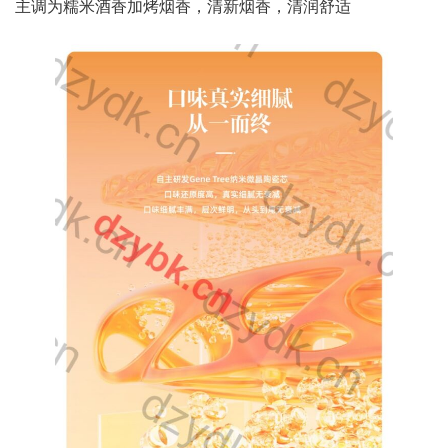
主调为糯米酒香加烤烟香，清新烟香，清润舒适