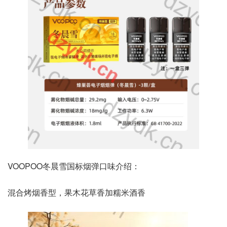
VOOPOO冬晨雪国标烟弹口味介绍：
混合烤烟香型，果木花草香加糯米酒香