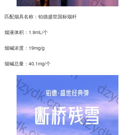
匹配烟具名称：铂德盛世国标烟杆
烟液体积：1.9mL/个
烟碱浓度：19mg/g
烟碱总量：40.1mg/个