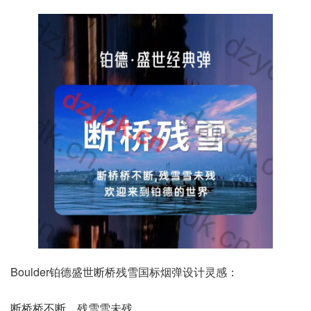
Boulder铂德盛世断桥残雪国标烟弹设计灵感：
断桥桥不断，残雪雪未残