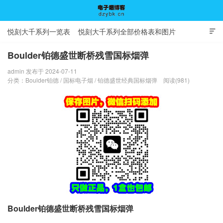
悦刻大千系列一览表
悦刻大千系列全部价格表和图片

Boulder铂德盛世断桥残雪国标烟弹
admin 发布于 2024-07-11
电子烟博客
分类：
Boulder铂德
/
国标电子烟
/
铂德盛世经典国标烟弹
阅读(981)
Boulder铂德盛世断桥残雪国标烟弹