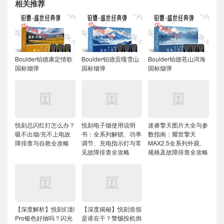
相关推荐
Boulder铂德康定情歌
Boulder铂德贡嘎雪山
Boulder铂德苍山洱海
国标烟弹
国标烟弹
国标烟弹
悦刻总闪红灯怎么办？
悦刻电子烟使用说明
迷睿擎天图片大全与参
吸不出烟/充不上电故
书：全系列解锁、功率
数指南：耀世擎天
障排查与自救全攻略
调节、充电指示灯与常
MAX2.5全系列外观、
见故障排查全攻略
规格及故障排查全攻略
【深度解析】悦刻幻影
【深度揭秘】悦刻造假
Pro银色好抽吗？闪光
是谁在干？警惕投机倒