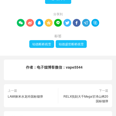
分享到









标签
铂德断桥残雪
铂德盛世断桥残雪
作者：
电子烟博客微信：vape5544
上一篇
下一篇
LAMI徕米水龙吟国标烟弹
RELX悦刻大千Mega甘泽山烤20
国标烟弹