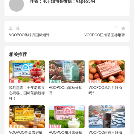
作者：
电子烟博客微信：vape5544
上一篇
下一篇
VOOPOO风吟月国标烟弹
VOOPOO江海碧国标烟弹
相关推荐
悦刻墨青：十年老炮良
VOOPOO山雾秋好抽
VOOPOO风吟月好抽
心揭秘，国标茶韵新标
吗
吗?
杆！
VOOPOO冬晨雪好抽
VOOPOO知月岚好抽
VOOPOO碧霞里好抽