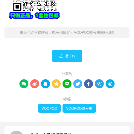
未经允许不得转载：
电子烟博客
»
VOOPOO映云重国标烟弹
赞 (
1
)

分享到









标签
VOOPOO
VOOPOO映云重