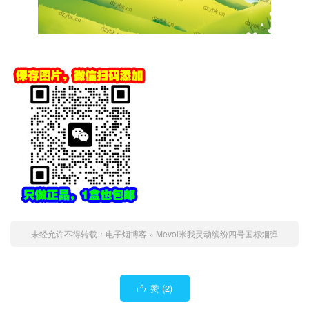
未经允许不得转载：
电子烟博客
»
Mevol米我灵动缤纷四号国标烟弹
赞 (
2
)
