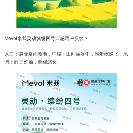
Mevol米我灵动缤纷四号口感用户反馈？
入口：晨晓夏雨淅淅，中段：山间幽谷中，蜻蜓峡蝶飞，尾
调：醇香盈袖，缠绵悠长