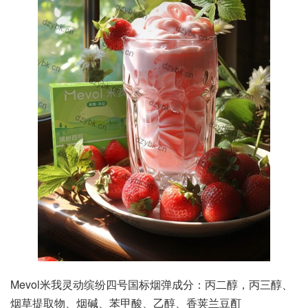
Mevol米我灵动缤纷四号国标烟弹成分：丙二醇，丙三醇、
烟草提取物、烟碱、苯甲酸、乙醇、香荚兰豆酊