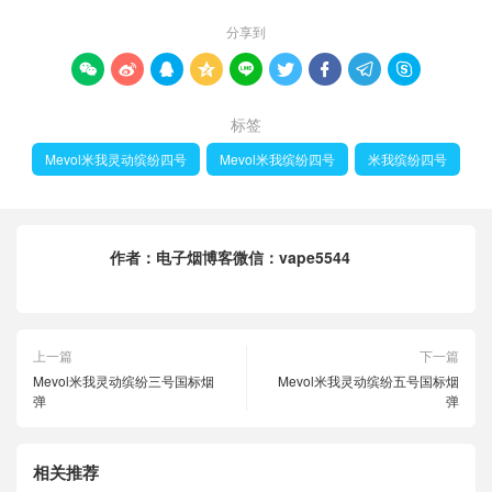
分享到









标签
Mevol米我灵动缤纷四号
Mevol米我缤纷四号
米我缤纷四号
作者：
电子烟博客微信：vape5544
上一篇
下一篇
Mevol米我灵动缤纷三号国标烟
Mevol米我灵动缤纷五号国标烟
弹
弹
相关推荐