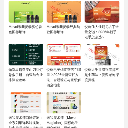
Mevol米我灵动缤纷春
Mevol米我灵动经典韵
悦刻佳人佳期尼古丁含
色国标烟弹
歌国标烟弹
量之谜：2026年新手
老手怎么选？
铂岚星迈敬亭山闪红灯
悦刻电子烟直营店在哪
悦刻大千甘泽到底是不
急救手册：自查与专业
里？2026最新查找方
是中药味？资深老炮深
排障全攻略
法、合规验证与童锁解
度揭秘
锁全指南
米我魔术师口味评测：
米我魔术师（Mevol
全系列烟弹风味实测、
Magician）国标电子
前中后调拆解与选购避
烟全解析：硬件参数、