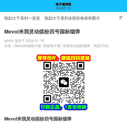
悦刻大千系列一览表
悦刻大千系列全部价格表和图片

Mevol米我灵动缤纷四号国标烟弹
admin 发布于 2024-01-18
电子烟博客
分类：
Mevol米我电子烟
/
国标电子烟
/
米我灵动国标烟弹
阅读(703)
Mevol米我灵动缤纷四号国标烟弹