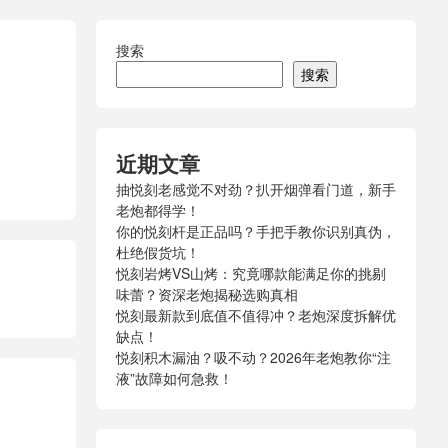
搜索
搜索
近期文章
抽悦刻老感觉不对劲？扒开烟弹看门道，新手
老炮都得学！
你的悦刻杆是正品吗？手把手教你识别真伪，
杜绝假货坑！
悦刻岩烤VS山烤：究竟哪款能满足你的挑剔
味蕾？资深老炮揭秘选购真相
悦刻最新款到底值不值得冲？老炮深度拆解优
缺点！
悦刻积木漏油？吸不动？2026年老炮教你“注
液”故障如何急救！