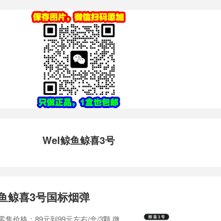
Wel鲸鱼鲸喜3号
鲸鱼鲸喜3号国标烟弹
零售价格：89元到99元左右/盒/3颗 微