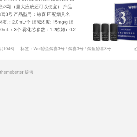
/盒/3颗（量大应该还可以便宜） 产品
鲸喜3号 产品型号：鲸喜 匹配烟具名
2.0mL/个 烟碱浓度: 15mg/g 烟
mL x 3个 雾化芯参数：1.2欧姆+-0.2
(1046)
标签：
Wel鲸鱼鲸喜3号
/
鲸喜3号
/
鲸鱼鲸喜3号
themebetter
提供