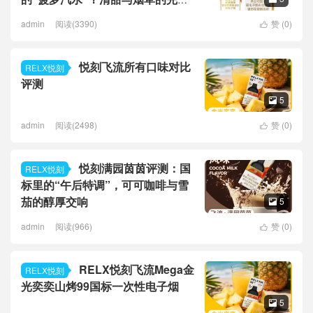
平衡
admin
阅读(3390)
赞 (
0
)

悦刻飞流所有口味对比
RELX悦刻
评测
5

admin
阅读(2498)
赞 (
0
)

悦刻满园茵茵评测：国
RELX悦刻
标里的“午后特调”，可可咖啡与雪
茄的醇厚交响
5

admin
阅读(966)
赞 (
0
)

RELX悦刻飞流Mega金
RELX悦刻
光奕奕山烤99国标一次性电子烟
5
