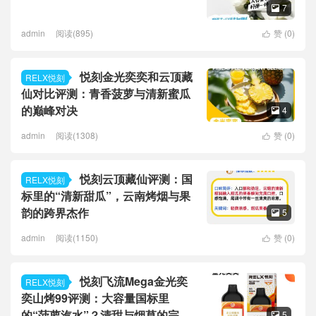
7

admin
阅读(895)
赞 (
0
)

悦刻金光奕奕和云顶藏
RELX悦刻
仙对比评测：青香菠萝与清新蜜瓜
的巅峰对决
4

admin
阅读(1308)
赞 (
0
)

悦刻云顶藏仙评测：国
RELX悦刻
标里的“清新甜瓜”，云南烤烟与果
韵的跨界杰作
5

admin
阅读(1150)
赞 (
0
)

悦刻飞流Mega金光奕
RELX悦刻
奕山烤99评测：大容量国标里
的“菠萝汽水”？清甜与烟草的完美
5
