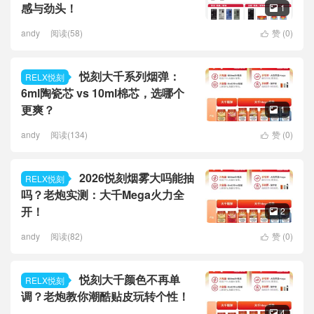
感与劲头！
1

andy
阅读(58)
赞 (
0
)

悦刻大千系列烟弹：
RELX悦刻
6ml陶瓷芯 vs 10ml棉芯，选哪个
更爽？
1

andy
阅读(134)
赞 (
0
)

2026悦刻烟雾大吗能抽
RELX悦刻
吗？老炮实测：大千Mega火力全
开！
2

andy
阅读(82)
赞 (
0
)

悦刻大千颜色不再单
RELX悦刻
调？老炮教你潮酷贴皮玩转个性！
4
