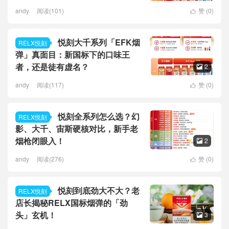
andy
阅读(101)
赞 (
0
)

悦刻大千系列「EFK烟
RELX悦刻
弹」真面目：新国标下的口味王
者，还是徒有虚名？
2

andy
阅读(117)
赞 (
0
)

悦刻全系列怎么选？幻
RELX悦刻
影、大千、宙斯硬核对比，新手老
烟枪闭眼入！
2

andy
阅读(276)
赞 (
0
)

悦刻到底劲大不大？老
RELX悦刻
店长揭秘RELX国标烟弹的「劲
头」玄机！
3
