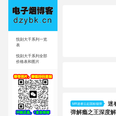
悦刻大千系列一览
表
悦刻大千系列全部
价格表和图片
迷
MR迷睿云起国标烟弹
弹解瘾之王深度解