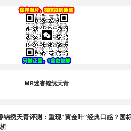
MR迷睿锦绣天青
睿锦绣天青评测：重现“黄金叶”经典口感？国
析