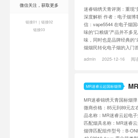
微信关注，获取更多
迷睿锦绣天青评测：重现“
深度解析 作者：电子烟博客网 (
链接01
|
链接02
信：vape5544 在电
链接03
味的“口粮级”产品并不多
味，同时也是品牌经典的“
烟烟民转化电子烟的入门首选
admin
2025-12-16
阅读
迷睿锦绣天青
M
MR迷睿云起国标烟弹
MR迷睿锦绣天青国标烟弹 零
微商价格：85元到89元左
品名称：MR迷睿云起电子
匹配烟具名称：MR迷睿云
烟弹匹配组件型号：B-ONE