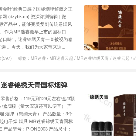
黄金叶”经典口感？国标烟弹解瘾之王
dzybk.cn) 资深评测编辑 | 微
子烟国标产品中，能够完美复刻传统卷烟风
见。作为MR迷睿最早上市的国标口
老口味”，迷睿锦绣天青一直被视为卷
 。今天，我们为大家带来这...
(597)
标签：
MR迷睿
/
MR迷睿云起
/
MR迷睿锦绣天青
/
迷睿云起
/
R迷睿锦绣天青国标烟弹
售价格：119元到129元左右/盒/3颗
右/盒/3颗（量大应该还可以便宜） 产
烟 烟弹（锦绣天青） 产品数量：3个
起电子烟 烟具 MR迷睿锦绣天青国标
 产品型号：P-ONE003 产品尺寸：