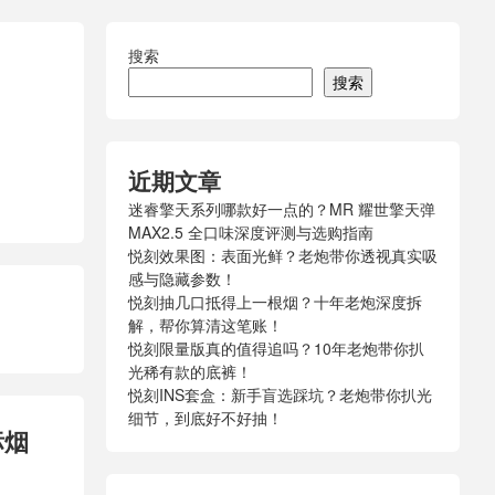
搜索
搜索
近期文章
迷睿擎天系列哪款好一点的？MR 耀世擎天弹
MAX2.5 全口味深度评测与选购指南
悦刻效果图：表面光鲜？老炮带你透视真实吸
感与隐藏参数！
悦刻抽几口抵得上一根烟？十年老炮深度拆
解，帮你算清这笔账！
悦刻限量版真的值得追吗？10年老炮带你扒
光稀有款的底裤！
悦刻INS套盒：新手盲选踩坑？老炮带你扒光
细节，到底好不好抽！
标烟