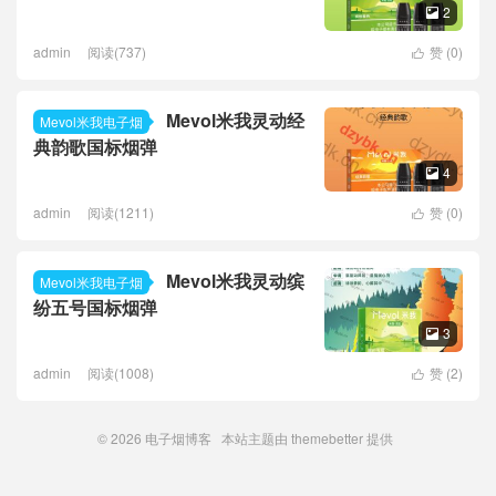
2

admin
阅读(737)
赞 (
0
)

Mevol米我灵动经
Mevol米我电子烟
典韵歌国标烟弹
4

admin
阅读(1211)
赞 (
0
)

Mevol米我灵动缤
Mevol米我电子烟
纷五号国标烟弹
3

admin
阅读(1008)
赞 (
2
)

© 2026
电子烟博客
本站主题由
themebetter
提供