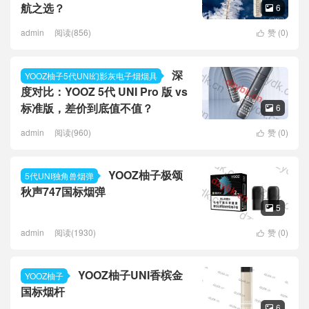
航之选？
6

admin
阅读(856)
赞 (
0
)

深
YOOZ柚子5代UNI幻影灰电子烟烟具
度对比：YOOZ 5代 UNI Pro 版 vs
标准版，差价到底值不值？
6

admin
阅读(960)
赞 (
0
)

YOOZ柚子极颂
5代UNI独角兽烟弹
秋声747国标烟弹
5

admin
阅读(1930)
赞 (
0
)

YOOZ柚子UNI香槟金
YOOZ柚子
国标烟杆
6
