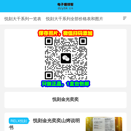
悦刻大千系列一览表
悦刻大千系列全部价格表和图片

电子烟博客
悦刻金光奕奕
悦刻金光奕奕山烤说明
RELX悦刻
书