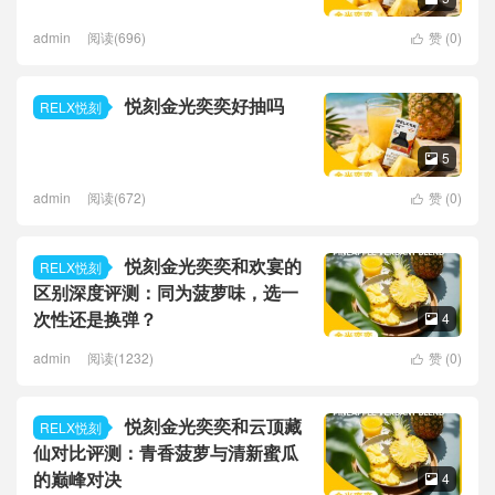
admin
阅读(696)
赞 (
0
)

悦刻金光奕奕好抽吗
RELX悦刻
5

admin
阅读(672)
赞 (
0
)

悦刻金光奕奕和欢宴的
RELX悦刻
区别深度评测：同为菠萝味，选一
次性还是换弹？
4

admin
阅读(1232)
赞 (
0
)

悦刻金光奕奕和云顶藏
RELX悦刻
仙对比评测：青香菠萝与清新蜜瓜
的巅峰对决
4
