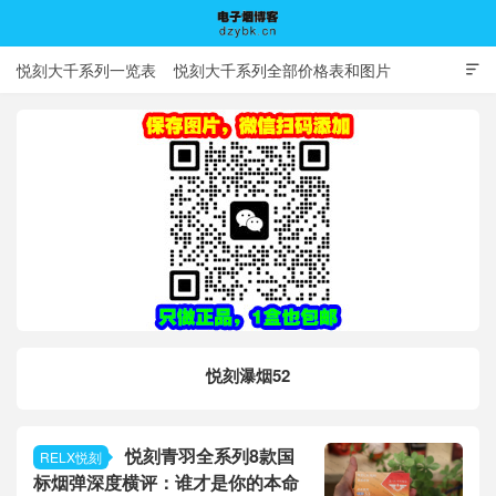
悦刻大千系列一览表
悦刻大千系列全部价格表和图片

电子烟博客
悦刻瀑烟52
悦刻青羽全系列8款国
RELX悦刻
标烟弹深度横评：谁才是你的本命