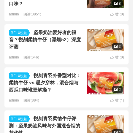
口味？
8

admin
阅读(3851)
赞 (
0
)

坚果奶油爱好者的福
RELX悦刻
音？悦刻柔情牛仔（瀑烟52）深度
评测
3

admin
阅读(646)
赞 (
0
)

悦刻青羽外香型对比：
RELX悦刻
柔情牛仔 vs 暖夕穿林，混合烟与
西瓜口味谁更解瘾？
2

admin
阅读(884)
赞 (
1
)

悦刻青羽柔情牛仔评
RELX悦刻
测：坚果奶油风味与外国混合烟的
替代性
2
