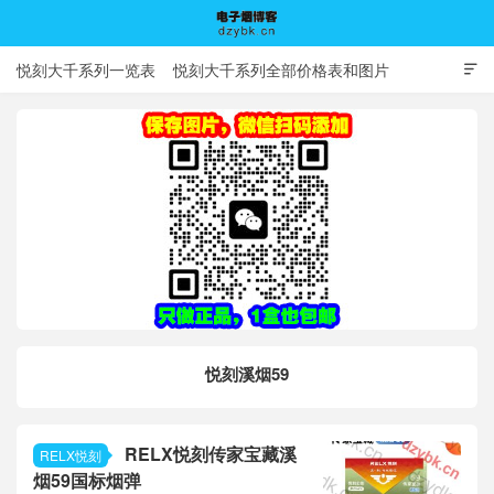
悦刻大千系列一览表
悦刻大千系列全部价格表和图片

电子烟博客
悦刻溪烟59
RELX悦刻传家宝藏溪
RELX悦刻
烟59国标烟弹