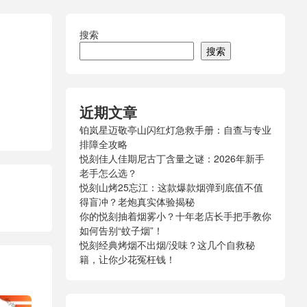
搜索
搜索
近期文章
铂岚星迈敬亭山闪红灯急救手册：自查与专业
排障全攻略
悦刻佳人佳期尼古丁含量之谜：2026年新手
老手怎么选？
悦刻山烤25忘江：这款爆款烟弹到底值不值
得盲冲？老炮真实体验揭秘
你的悦刻抽着烟雾小？十年老店长手把手教你
如何告别“蚊子烟”！
悦刻经典烤烟不出烟/没味？这几个自救秘
籍，让你少花冤枉钱！