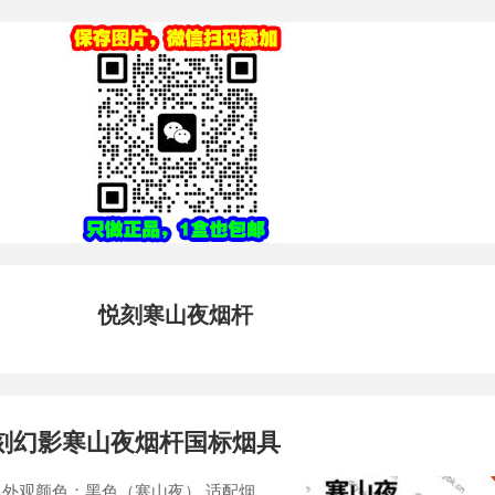
悦刻寒山夜烟杆
悦刻幻影寒山夜烟杆国标烟具
杆 外观颜色：黑色（寒山夜） 适配烟