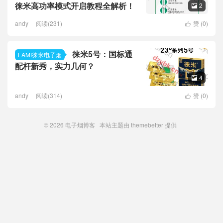
徕米高功率模式开启教程全解析！
2

andy
阅读(231)
赞 (
0
)

徕米5号：国标通
LAMI徕米电子烟
配杆新秀，实力几何？
4

andy
阅读(314)
赞 (
0
)

© 2026
电子烟博客
本站主题由
themebetter
提供