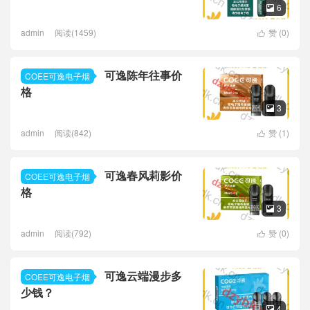
6

admin
阅读(1459)
赞 (
0
)

可逸陈年往事价
COEE可逸电子烟
格
3

admin
阅读(842)
赞 (
1
)

可逸春风莉影价
COEE可逸电子烟
格
3

admin
阅读(792)
赞 (
0
)

可逸云端漫步多
COEE可逸电子烟
少钱？
4
